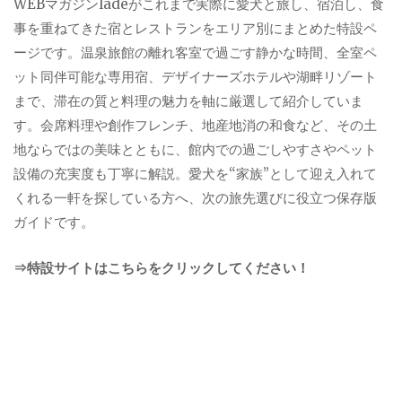
WEBマガジンladeがこれまで実際に愛犬と旅し、宿泊し、食
事を重ねてきた宿とレストランをエリア別にまとめた特設ペ
ージです。温泉旅館の離れ客室で過ごす静かな時間、全室ペ
ット同伴可能な専用宿、デザイナーズホテルや湖畔リゾート
まで、滞在の質と料理の魅力を軸に厳選して紹介していま
す。会席料理や創作フレンチ、地産地消の和食など、その土
地ならではの美味とともに、館内での過ごしやすさやペット
設備の充実度も丁寧に解説。愛犬を“家族”として迎え入れて
くれる一軒を探している方へ、次の旅先選びに役立つ保存版
ガイドです。
⇒特設サイトはこちらをクリックしてください！