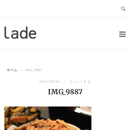
コ
ン
テ
ン
ホ
ツ
ー
へ
ム
ス
キ
ッ
ホーム
»
IMG_9887
プ
2016/02/14
コメントする
IMG_9887