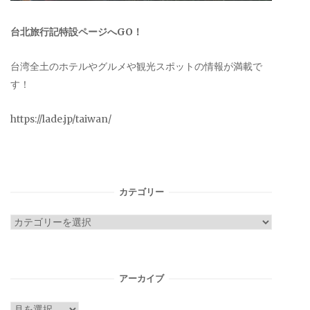
台北旅行記特設ページへGO！
台湾全土のホテルやグルメや観光スポットの情報が満載で
す！
https://lade.jp/taiwan/
カテゴリー
カ
テ
ゴ
リ
アーカイブ
ー
ア