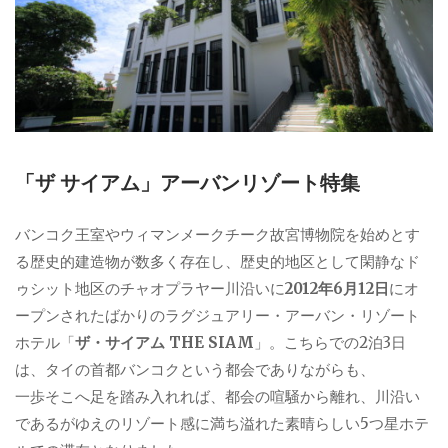
「ザ サイアム」アーバンリゾート特集
バンコク王室やウィマンメークチーク故宮博物院を始めとす
る歴史的建造物が数多く存在し、歴史的地区として閑静なド
ゥシット地区のチャオプラヤー川沿いに
2012年6月12日
にオ
ープンされたばかりのラグジュアリー・アーバン・リゾート
ホテル「
ザ・サイアム THE SIAM
」。こちらでの2泊3日
は、タイの首都バンコクという都会でありながらも、
一歩そこへ足を踏み入れれば、都会の喧騒から離れ、川沿い
であるがゆえのリゾート感に満ち溢れた素晴らしい5つ星ホテ