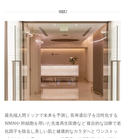
9RU
最先端人間ドックで未来を予測し 長寿遺伝子を活性化する
NMNや 幹細胞を用いた先進再生医療など 複合的な治療で老
化因子を除去し美しい肌と健康的なカラダへと ワンストッ