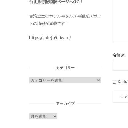
台北旅行記特設ページへGO！
台湾全土のホテルやグルメや観光スポッ
トの情報が満載です！
https://lade.jp/taiwan/
名前
※
カテゴリー
カ
次回
テ
ゴ
リ
アーカイブ
ー
ア
ー