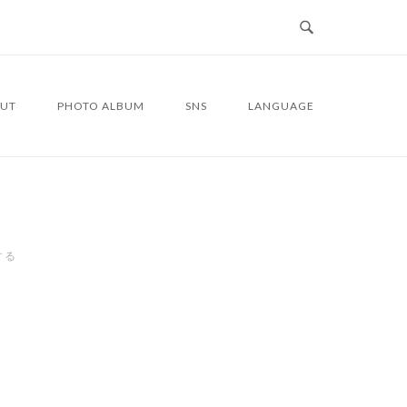
UT
PHOTO ALBUM
SNS
LANGUAGE
する
5