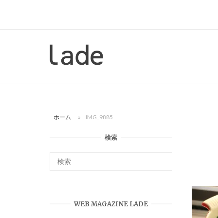
コ
ン
テ
ン
ホ
ツ
ー
へ
ム
ス
キ
ッ
ホーム
»
IMG_9885
プ
検索
WEB MAGAZINE LADE