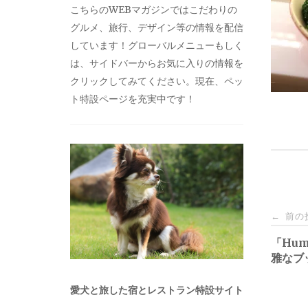
こちらのWEBマガジンではこだわりの
グルメ、旅行、デザイン等の情報を配信
しています！グローバルメニューもしく
は、サイドバーからお気に入りの情報を
クリックしてみてください。現在、ペッ
ト特設ページを充実中です！
投
前の
←
稿
「Hum
雅なブ
ナ
愛犬と旅した宿とレストラン特設サイト