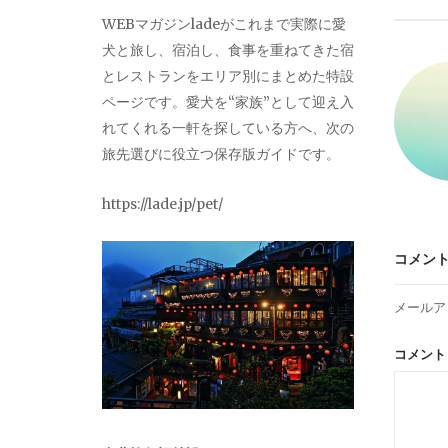
ビ
WEBマガジンladeがこれまで実際に愛
犬と旅し、宿泊し、食事を重ねてきた宿
ゲ
とレストランをエリア別にまとめた特設
ページです。愛犬を“家族”として迎え入
ー
れてくれる一軒を探している方へ、次の
旅先選びに役立つ保存版ガイドです。
シ
https://lade.jp/pet/
ョ
コメン
ン
メールア
コメン