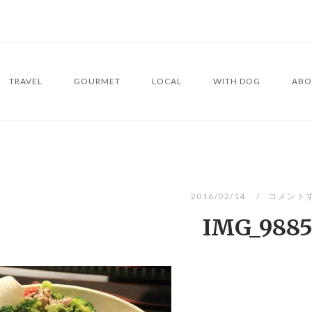
TRAVEL
GOURMET
LOCAL
WITH DOG
ABO
2016/02/14
コメント
IMG_988