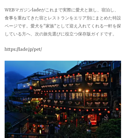
WEBマガジンladeがこれまで実際に愛犬と旅し、宿泊し、
食事を重ねてきた宿とレストランをエリア別にまとめた特設
ページです。愛犬を“家族”として迎え入れてくれる一軒を探
している方へ、次の旅先選びに役立つ保存版ガイドです。
https://lade.jp/pet/