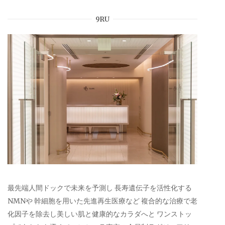
9RU
最先端人間ドックで未来を予測し 長寿遺伝子を活性化する
NMNや 幹細胞を用いた先進再生医療など 複合的な治療で老
化因子を除去し美しい肌と健康的なカラダへと ワンストッ