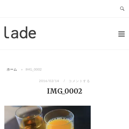
コ
ン
テ
ン
ホ
ツ
ー
へ
ム
ス
キ
ッ
ホーム
»
IMG_0002
プ
2016/02/14
コメントする
IMG_0002