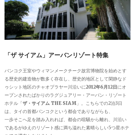
「ザ サイアム」アーバンリゾート特集
バンコク王室やウィマンメークチーク故宮博物院を始めとす
る歴史的建造物が数多く存在し、歴史的地区として閑静なド
ゥシット地区のチャオプラヤー川沿いに
2012年6月12日
にオ
ープンされたばかりのラグジュアリー・アーバン・リゾート
ホテル「
ザ・サイアム THE SIAM
」。こちらでの2泊3日
は、タイの首都バンコクという都会でありながらも、
一歩そこへ足を踏み入れれば、都会の喧騒から離れ、川沿い
であるがゆえのリゾート感に満ち溢れた素晴らしい5つ星ホテ