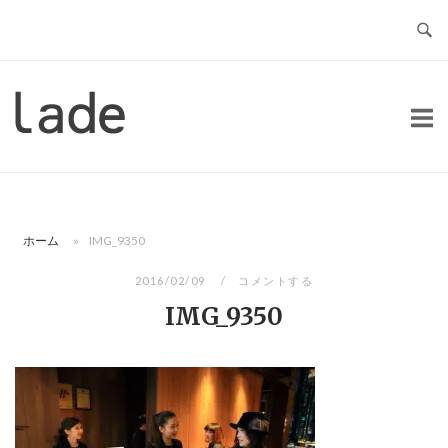
コ
ン
テ
ン
ホ
ツ
ー
へ
ム
ス
キ
ッ
ホーム
»
IMG_9350
プ
2016/02/09
コメントする
IMG_9350