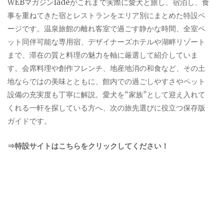
WEBマガジンladeがこれまで実際に愛犬と旅し、宿泊し、食
事を重ねてきた宿とレストランをエリア別にまとめた特設ペ
ージです。温泉旅館の離れ客室で過ごす静かな時間、全室ペ
ット同伴可能な専用宿、デザイナーズホテルや湖畔リゾート
まで、滞在の質と料理の魅力を軸に厳選して紹介していま
す。会席料理や創作フレンチ、地産地消の和食など、その土
地ならではの美味とともに、館内での過ごしやすさやペット
設備の充実度も丁寧に解説。愛犬を“家族”として迎え入れて
くれる一軒を探している方へ、次の旅先選びに役立つ保存版
ガイドです。
⇒特設サイトはこちらをクリックしてください！