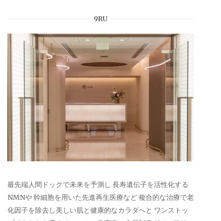
9RU
最先端人間ドックで未来を予測し 長寿遺伝子を活性化する
NMNや 幹細胞を用いた先進再生医療など 複合的な治療で老
化因子を除去し美しい肌と健康的なカラダへと ワンストッ