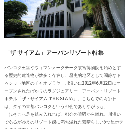
「ザ サイアム」アーバンリゾート特集
バンコク王室やウィマンメークチーク故宮博物院を始めとす
る歴史的建造物が数多く存在し、歴史的地区として閑静なド
ゥシット地区のチャオプラヤー川沿いに
2012年6月12日
にオ
ープンされたばかりのラグジュアリー・アーバン・リゾート
ホテル「
ザ・サイアム THE SIAM
」。こちらでの2泊3日
は、タイの首都バンコクという都会でありながらも、
一歩そこへ足を踏み入れれば、都会の喧騒から離れ、川沿い
であるがゆえのリゾート感に満ち溢れた素晴らしい5つ星ホテ