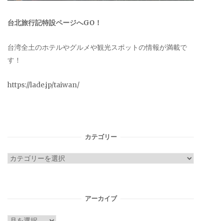
台北旅行記特設ページへGO！
台湾全土のホテルやグルメや観光スポットの情報が満載で
す！
https://lade.jp/taiwan/
カテゴリー
カ
テ
ゴ
リ
アーカイブ
ー
ア