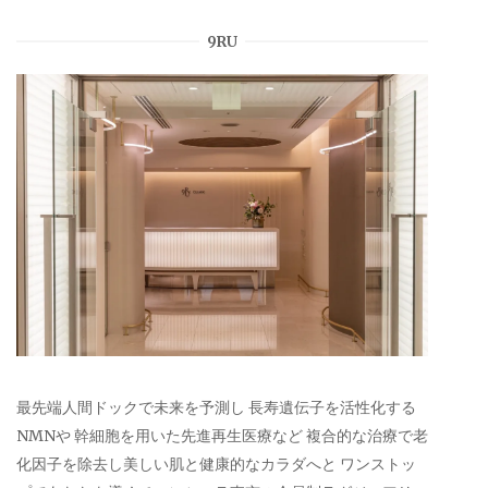
9RU
最先端人間ドックで未来を予測し 長寿遺伝子を活性化する
NMNや 幹細胞を用いた先進再生医療など 複合的な治療で老
化因子を除去し美しい肌と健康的なカラダへと ワンストッ