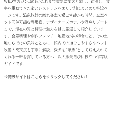
WEBマガジンladeがこれまで実際に愛犬と旅し、宿泊し、食
事を重ねてきた宿とレストランをエリア別にまとめた特設ペ
ージです。温泉旅館の離れ客室で過ごす静かな時間、全室ペ
ット同伴可能な専用宿、デザイナーズホテルや湖畔リゾート
まで、滞在の質と料理の魅力を軸に厳選して紹介していま
す。会席料理や創作フレンチ、地産地消の和食など、その土
地ならではの美味とともに、館内での過ごしやすさやペット
設備の充実度も丁寧に解説。愛犬を“家族”として迎え入れて
くれる一軒を探している方へ、次の旅先選びに役立つ保存版
ガイドです。
⇒特設サイトはこちらをクリックしてください！