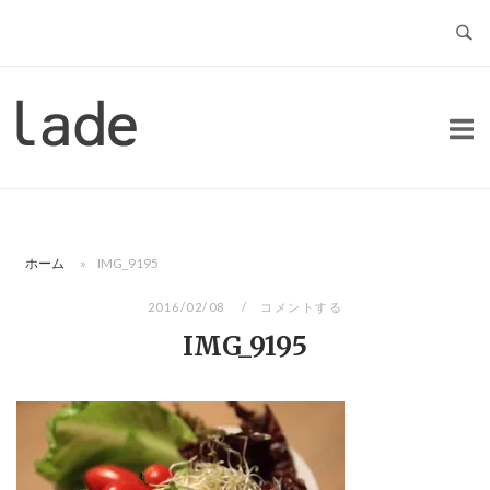
コ
ン
テ
ン
ホ
ツ
ー
へ
ム
ス
キ
ッ
ホーム
»
IMG_9195
プ
2016/02/08
コメントする
IMG_9195