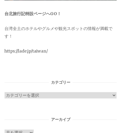
台北旅行記特設ページへGO！
台湾全土のホテルやグルメや観光スポットの情報が満載で
す！
https://lade.jp/taiwan/
カテゴリー
カ
テ
ゴ
リ
アーカイブ
ー
ア