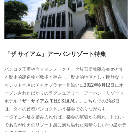
「ザ サイアム」アーバンリゾート特集
バンコク王室やウィマンメークチーク故宮博物院を始めとす
る歴史的建造物が数多く存在し、歴史的地区として閑静なド
ゥシット地区のチャオプラヤー川沿いに
2012年6月12日
にオ
ープンされたばかりのラグジュアリー・アーバン・リゾート
ホテル「
ザ・サイアム THE SIAM
」。こちらでの2泊3日
は、タイの首都バンコクという都会でありながらも、
一歩そこへ足を踏み入れれば、都会の喧騒から離れ、川沿い
であるがゆえのリゾート感に満ち溢れた素晴らしい5つ星ホテ