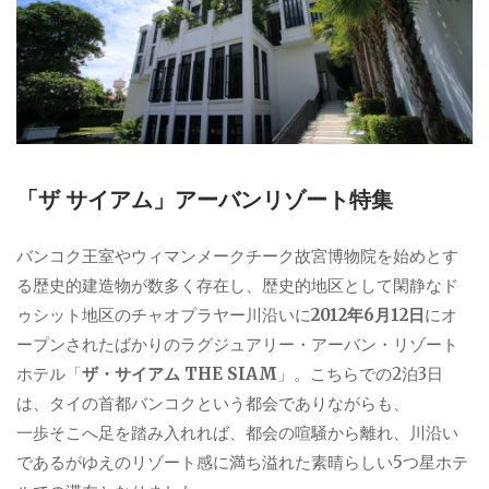
「ザ サイアム」アーバンリゾート特集
バンコク王室やウィマンメークチーク故宮博物院を始めとす
る歴史的建造物が数多く存在し、歴史的地区として閑静なド
ゥシット地区のチャオプラヤー川沿いに
2012年6月12日
にオ
ープンされたばかりのラグジュアリー・アーバン・リゾート
ホテル「
ザ・サイアム THE SIAM
」。こちらでの2泊3日
は、タイの首都バンコクという都会でありながらも、
一歩そこへ足を踏み入れれば、都会の喧騒から離れ、川沿い
であるがゆえのリゾート感に満ち溢れた素晴らしい5つ星ホテ