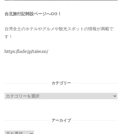
台北旅行記特設ページへGO！
台湾全土のホテルやグルメや観光スポットの情報が満載で
す！
https://lade.jp/taiwan/
カテゴリー
カ
テ
ゴ
リ
アーカイブ
ー
ア