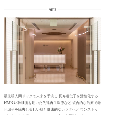
9RU
最先端人間ドックで未来を予測し 長寿遺伝子を活性化する
NMNや 幹細胞を用いた先進再生医療など 複合的な治療で老
化因子を除去し美しい肌と健康的なカラダへと ワンストッ