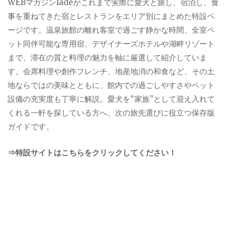
WEBマガジンladeがこれまで実際に愛犬と旅し、宿泊し、食
事を重ねてきた宿とレストランをエリア別にまとめた特設ペ
ージです。温泉旅館の離れ客室で過ごす静かな時間、全室ペ
ット同伴可能な専用宿、デザイナーズホテルや湖畔リゾート
まで、滞在の質と料理の魅力を軸に厳選して紹介していま
す。会席料理や創作フレンチ、地産地消の和食など、その土
地ならではの美味とともに、館内での過ごしやすさやペット
設備の充実度も丁寧に解説。愛犬を“家族”として迎え入れて
くれる一軒を探している方へ、次の旅先選びに役立つ保存版
ガイドです。
⇒特設サイトはこちらをクリックしてください！