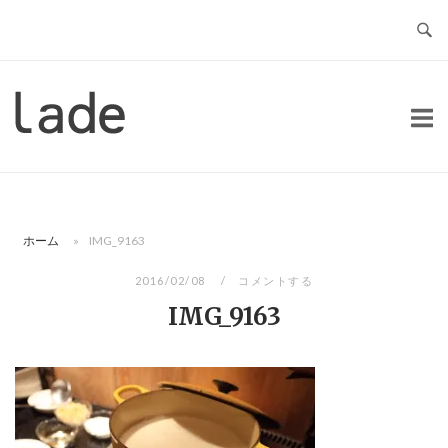
コ
ン
テ
ン
ホ
ツ
ー
へ
ム
ス
キ
ッ
ホーム
»
IMG_9163
プ
2016/02/08
コメントする
IMG_9163