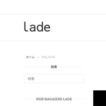
コ
ン
テ
ン
ホ
ツ
ー
へ
ム
ス
キ
ッ
ホーム
»
IMG_8764
プ
検索
WEB MAGAZINE LADE