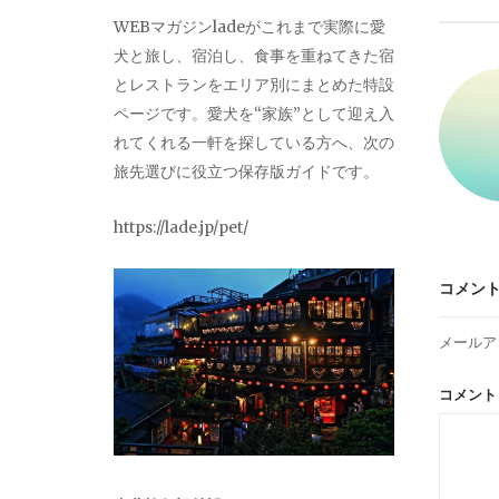
ビ
WEBマガジンladeがこれまで実際に愛
犬と旅し、宿泊し、食事を重ねてきた宿
ゲ
とレストランをエリア別にまとめた特設
ページです。愛犬を“家族”として迎え入
ー
れてくれる一軒を探している方へ、次の
旅先選びに役立つ保存版ガイドです。
シ
https://lade.jp/pet/
ョ
コメン
ン
メールア
コメン