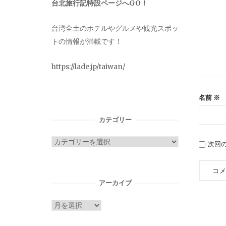
台北旅行記特設ページへGO！
台湾全土のホテルやグルメや観光スポッ
トの情報が満載です！
https://lade.jp/taiwan/
名前
※
カテゴリー
カ
次回
テ
ゴ
リ
アーカイブ
ー
ア
ー