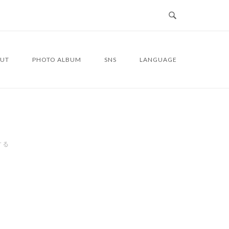
UT
PHOTO ALBUM
SNS
LANGUAGE
する
4