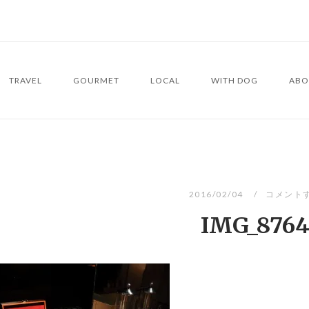
TRAVEL
GOURMET
LOCAL
WITH DOG
ABO
2016/02/04
コメント
IMG_876