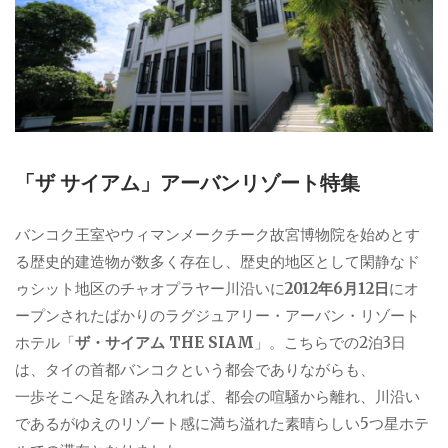
「ザ サイアム」アーバンリゾート特集
バンコク王室やウィマンメークチーク故宮博物院を始めとす
る歴史的建造物が数多く存在し、歴史的地区として閑静なド
ゥシット地区のチャオプラヤー川沿いに
2012年6月12日
にオ
ープンされたばかりのラグジュアリー・アーバン・リゾート
ホテル「
ザ・サイアム THE SIAM
」。こちらでの2泊3日
は、タイの首都バンコクという都会でありながらも、
一歩そこへ足を踏み入れれば、都会の喧騒から離れ、川沿い
であるがゆえのリゾート感に満ち溢れた素晴らしい5つ星ホテ