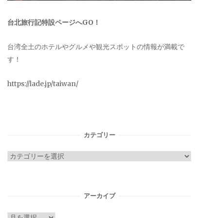
台北旅行記特設ページへGO！
台湾全土のホテルやグルメや観光スポットの情報が満載で
す！
https://lade.jp/taiwan/
カテゴリー
カ
テ
ゴ
リ
アーカイブ
ー
ア