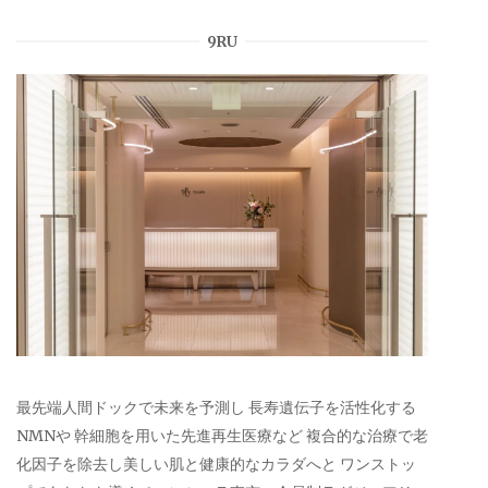
9RU
最先端人間ドックで未来を予測し 長寿遺伝子を活性化する
NMNや 幹細胞を用いた先進再生医療など 複合的な治療で老
化因子を除去し美しい肌と健康的なカラダへと ワンストッ