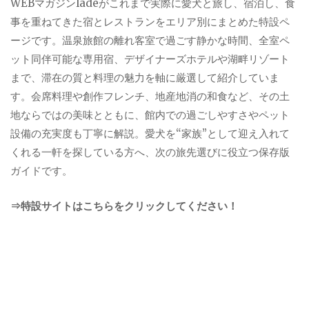
WEBマガジンladeがこれまで実際に愛犬と旅し、宿泊し、食
事を重ねてきた宿とレストランをエリア別にまとめた特設ペ
ージです。温泉旅館の離れ客室で過ごす静かな時間、全室ペ
ット同伴可能な専用宿、デザイナーズホテルや湖畔リゾート
まで、滞在の質と料理の魅力を軸に厳選して紹介していま
す。会席料理や創作フレンチ、地産地消の和食など、その土
地ならではの美味とともに、館内での過ごしやすさやペット
設備の充実度も丁寧に解説。愛犬を“家族”として迎え入れて
くれる一軒を探している方へ、次の旅先選びに役立つ保存版
ガイドです。
⇒特設サイトはこちらをクリックしてください！