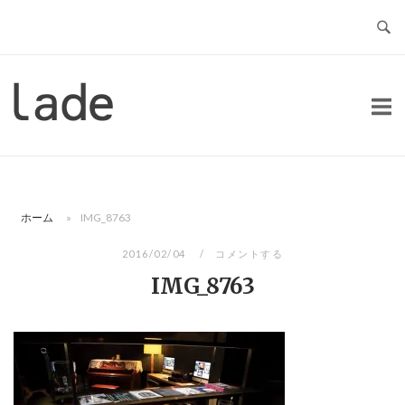
コ
ン
テ
ン
ホ
ツ
ー
へ
ム
ス
キ
ッ
ホーム
»
IMG_8763
プ
2016/02/04
コメントする
IMG_8763