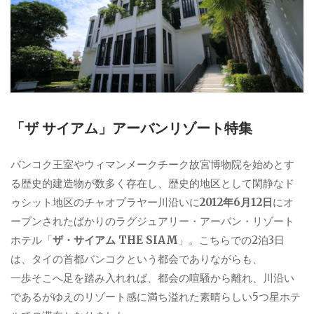
「ザ サイアム」アーバンリゾート特集
バンコク王室やウィマンメークチーク故宮博物院を始めとす
る歴史的建造物が数多く存在し、歴史的地区として閑静なド
ゥシット地区のチャオプラヤー川沿いに
2012年6月12日
にオ
ープンされたばかりのラグジュアリー・アーバン・リゾート
ホテル「
ザ・サイアム THE SIAM
」。こちらでの2泊3日
は、タイの首都バンコクという都会でありながらも、
一歩そこへ足を踏み入れれば、都会の喧騒から離れ、川沿い
であるがゆえのリゾート感に満ち溢れた素晴らしい5つ星ホテ