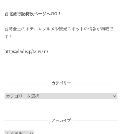
台北旅行記特設ページへGO！
台湾全土のホテルやグルメや観光スポットの情報が満載で
す！
https://lade.jp/taiwan/
カテゴリー
カ
テ
ゴ
リ
アーカイブ
ー
ア