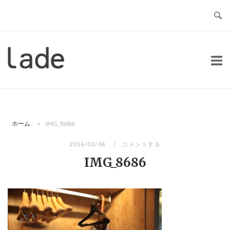
コ
ン
テ
ン
ホ
ツ
ー
へ
ム
ス
キ
ッ
ホーム
»
IMG_8686
プ
2016/02/04
コメントする
IMG_8686