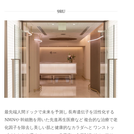
9RU
最先端人間ドックで未来を予測し 長寿遺伝子を活性化する
NMNや 幹細胞を用いた先進再生医療など 複合的な治療で老
化因子を除去し美しい肌と健康的なカラダへと ワンストッ