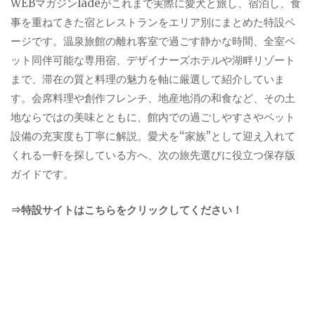
WEBマガジンladeがこれまで実際に愛犬と旅し、宿泊し、食
事を重ねてきた宿とレストランをエリア別にまとめた特設ペ
ージです。温泉旅館の離れ客室で過ごす静かな時間、全室ペ
ット同伴可能な専用宿、デザイナーズホテルや湖畔リゾート
まで、滞在の質と料理の魅力を軸に厳選して紹介していま
す。会席料理や創作フレンチ、地産地消の和食など、その土
地ならではの美味とともに、館内での過ごしやすさやペット
設備の充実度も丁寧に解説。愛犬を“家族”として迎え入れて
くれる一軒を探している方へ、次の旅先選びに役立つ保存版
ガイドです。
⇒特設サイトはこちらをクリックしてください！