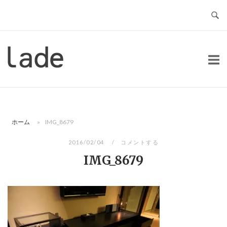
コ
ン
テ
ン
ホ
ツ
ー
へ
ム
ス
キ
ッ
ホーム
»
IMG_8679
プ
2016/02/04
コメントする
IMG_8679