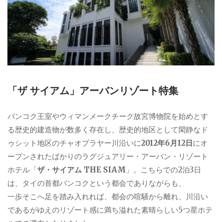
「ザ サイアム」アーバンリゾート特集
バンコク王室やウィマンメークチーク故宮博物院を始めとす
る歴史的建造物が数多く存在し、歴史的地区として閑静なド
ゥシット地区のチャオプラヤー川沿いに
2012年6月12日
にオ
ープンされたばかりのラグジュアリー・アーバン・リゾート
ホテル「
ザ・サイアム THE SIAM
」。こちらでの2泊3日
は、タイの首都バンコクという都会でありながらも、
一歩そこへ足を踏み入れれば、都会の喧騒から離れ、川沿い
であるがゆえのリゾート感に満ち溢れた素晴らしい5つ星ホテ