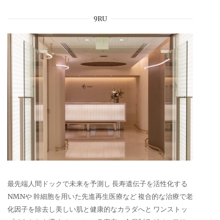
9RU
最先端人間ドックで未来を予測し 長寿遺伝子を活性化する
NMNや 幹細胞を用いた先進再生医療など 複合的な治療で老
化因子を除去し美しい肌と健康的なカラダへと ワンストッ