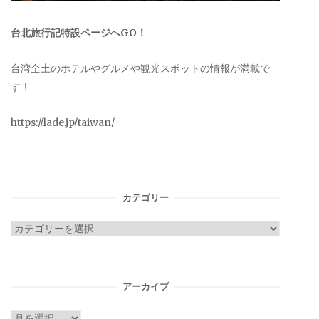
台北旅行記特設ページへGO！
台湾全土のホテルやグルメや観光スポットの情報が満載で
す！
https://lade.jp/taiwan/
カテゴリー
カ
テ
ゴ
リ
アーカイブ
ー
ア