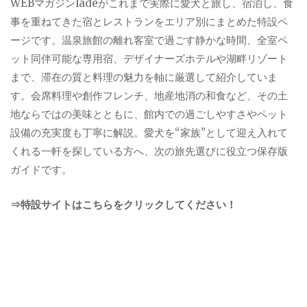
WEBマガジンladeがこれまで実際に愛犬と旅し、宿泊し、食
事を重ねてきた宿とレストランをエリア別にまとめた特設ペ
ージです。温泉旅館の離れ客室で過ごす静かな時間、全室ペ
ット同伴可能な専用宿、デザイナーズホテルや湖畔リゾート
まで、滞在の質と料理の魅力を軸に厳選して紹介していま
す。会席料理や創作フレンチ、地産地消の和食など、その土
地ならではの美味とともに、館内での過ごしやすさやペット
設備の充実度も丁寧に解説。愛犬を“家族”として迎え入れて
くれる一軒を探している方へ、次の旅先選びに役立つ保存版
ガイドです。
⇒特設サイトはこちらをクリックしてください！