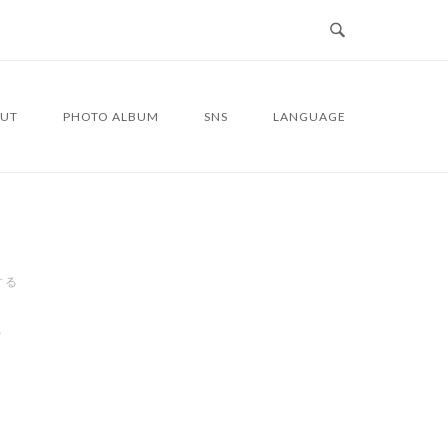
UT
PHOTO ALBUM
SNS
LANGUAGE
する
2