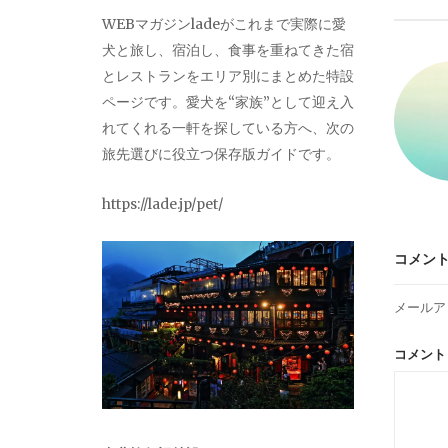
ビ
WEBマガジンladeがこれまで実際に愛
犬と旅し、宿泊し、食事を重ねてきた宿
ゲ
とレストランをエリア別にまとめた特設
ページです。愛犬を“家族”として迎え入
ー
れてくれる一軒を探している方へ、次の
旅先選びに役立つ保存版ガイドです。
シ
https://lade.jp/pet/
ョ
コメン
ン
メールア
コメン