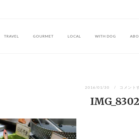
TRAVEL
GOURMET
LOCAL
WITH DOG
ABO
2016/01/30
コメント
IMG_830