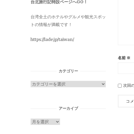
台北旅行記特設ページへGO！
台湾全土のホテルやグルメや観光スポッ
トの情報が満載です！
https://lade.jp/taiwan/
名前
※
カテゴリー
カ
次回
テ
ゴ
リ
アーカイブ
ー
ア
ー