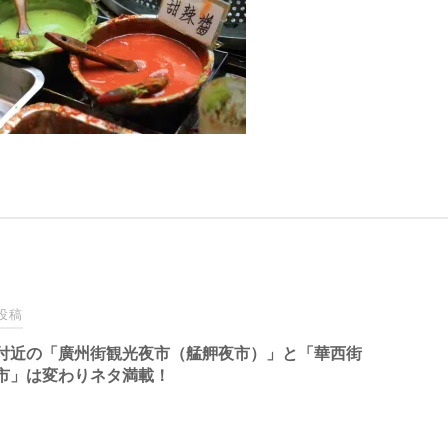
投稿
付近の「廣州街観光夜市（艋舺夜市）」と「華西街
市」は変わりネタ満載！