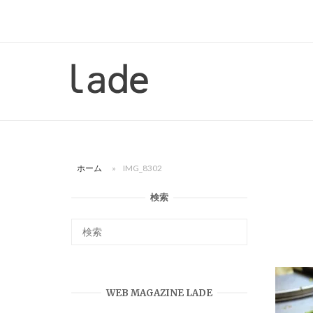
コ
ン
テ
ン
ホ
ツ
ー
へ
ム
ス
キ
ッ
ホーム
»
IMG_8302
プ
検索
WEB MAGAZINE LADE