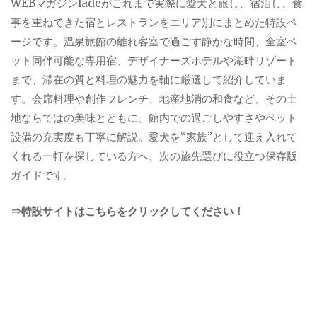
WEBマガジンladeがこれまで実際に愛犬と旅し、宿泊し、食
事を重ねてきた宿とレストランをエリア別にまとめた特設ペ
ージです。温泉旅館の離れ客室で過ごす静かな時間、全室ペ
ット同伴可能な専用宿、デザイナーズホテルや湖畔リゾート
まで、滞在の質と料理の魅力を軸に厳選して紹介していま
す。会席料理や創作フレンチ、地産地消の和食など、その土
地ならではの美味とともに、館内での過ごしやすさやペット
設備の充実度も丁寧に解説。愛犬を“家族”として迎え入れて
くれる一軒を探している方へ、次の旅先選びに役立つ保存版
ガイドです。
⇒特設サイトはこちらをクリックしてください！