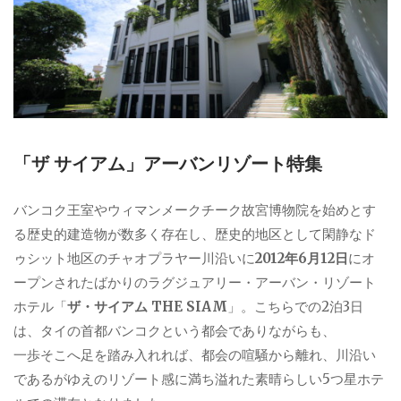
「ザ サイアム」アーバンリゾート特集
バンコク王室やウィマンメークチーク故宮博物院を始めとす
る歴史的建造物が数多く存在し、歴史的地区として閑静なド
ゥシット地区のチャオプラヤー川沿いに
2012年6月12日
にオ
ープンされたばかりのラグジュアリー・アーバン・リゾート
ホテル「
ザ・サイアム THE SIAM
」。こちらでの2泊3日
は、タイの首都バンコクという都会でありながらも、
一歩そこへ足を踏み入れれば、都会の喧騒から離れ、川沿い
であるがゆえのリゾート感に満ち溢れた素晴らしい5つ星ホテ