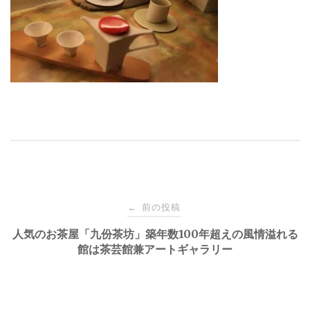
投
前の投稿
←
稿
人気のお茶屋「九份茶坊」築年数100年超えの風情溢れる
館は茶芸館兼アートギャラリー
ナ