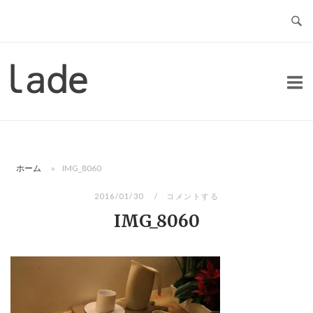
コ
ン
テ
ン
ホ
ツ
ー
へ
ム
ス
キ
ッ
ホーム
»
IMG_8060
プ
2016/01/30
コメントする
IMG_8060