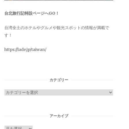
台北旅行記特設ページへGO！
台湾全土のホテルやグルメや観光スポットの情報が満載で
す！
https://lade.jp/taiwan/
カテゴリー
カ
テ
ゴ
リ
アーカイブ
ー
ア