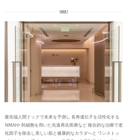
9RU
最先端人間ドックで未来を予測し 長寿遺伝子を活性化する
NMNや 幹細胞を用いた先進再生医療など 複合的な治療で老
化因子を除去し美しい肌と健康的なカラダへと ワンストッ