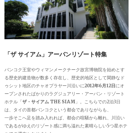
「ザ サイアム」アーバンリゾート特集
バンコク王室やウィマンメークチーク故宮博物院を始めとす
る歴史的建造物が数多く存在し、歴史的地区として閑静なド
ゥシット地区のチャオプラヤー川沿いに
2012年6月12日
にオ
ープンされたばかりのラグジュアリー・アーバン・リゾート
ホテル「
ザ・サイアム THE SIAM
」。こちらでの2泊3日
は、タイの首都バンコクという都会でありながらも、
一歩そこへ足を踏み入れれば、都会の喧騒から離れ、川沿い
であるがゆえのリゾート感に満ち溢れた素晴らしい5つ星ホテ