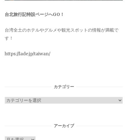
台北旅行記特設ページへGO！
台湾全土のホテルやグルメや観光スポットの情報が満載で
す！
https://lade.jp/taiwan/
カテゴリー
カ
テ
ゴ
リ
アーカイブ
ー
ア