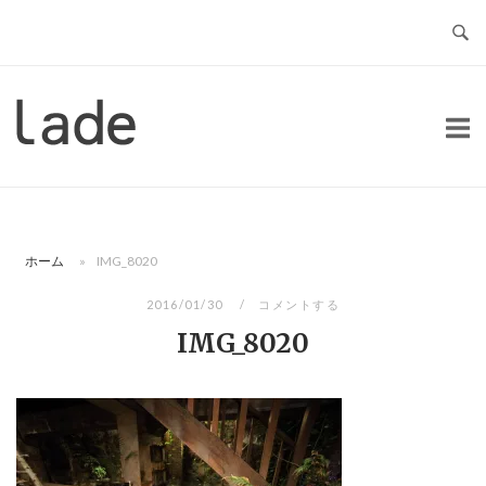
コ
ン
テ
ン
ホ
ツ
ー
へ
ム
ス
キ
ッ
ホーム
»
IMG_8020
プ
2016/01/30
コメントする
IMG_8020