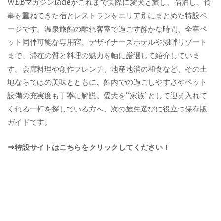
WEBマガジンladeがこれまで実際に愛犬と旅し、宿泊し、食
事を重ねてきた宿とレストランをエリア別にまとめた特設ペ
ージです。温泉旅館の離れ客室で過ごす静かな時間、全室ペ
ット同伴可能な専用宿、デザイナーズホテルや湖畔リゾート
まで、滞在の質と料理の魅力を軸に厳選して紹介していま
す。会席料理や創作フレンチ、地産地消の和食など、その土
地ならではの美味とともに、館内での過ごしやすさやペット
設備の充実度も丁寧に解説。愛犬を“家族”として迎え入れて
くれる一軒を探している方へ、次の旅先選びに役立つ保存版
ガイドです。
⇒特設サイトはこちらをクリックしてください！