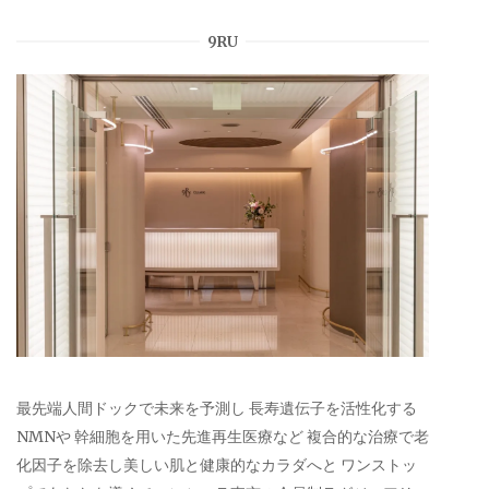
9RU
最先端人間ドックで未来を予測し 長寿遺伝子を活性化する
NMNや 幹細胞を用いた先進再生医療など 複合的な治療で老
化因子を除去し美しい肌と健康的なカラダへと ワンストッ