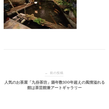
投
前の投稿
←
稿
人気のお茶屋「九份茶坊」築年数100年超えの風情溢れる
館は茶芸館兼アートギャラリー
ナ