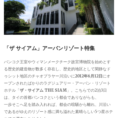
「ザ サイアム」アーバンリゾート特集
バンコク王室やウィマンメークチーク故宮博物院を始めとす
る歴史的建造物が数多く存在し、歴史的地区として閑静なド
ゥシット地区のチャオプラヤー川沿いに
2012年6月12日
にオ
ープンされたばかりのラグジュアリー・アーバン・リゾート
ホテル「
ザ・サイアム THE SIAM
」。こちらでの2泊3日
は、タイの首都バンコクという都会でありながらも、
一歩そこへ足を踏み入れれば、都会の喧騒から離れ、川沿い
であるがゆえのリゾート感に満ち溢れた素晴らしい5つ星ホテ