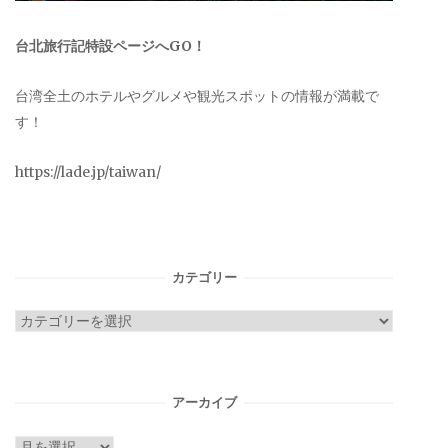
台北旅行記特設ページへGO！
台湾全土のホテルやグルメや観光スポットの情報が満載で
す！
https://lade.jp/taiwan/
カテゴリー
カ
テ
ゴ
リ
アーカイブ
ー
ア