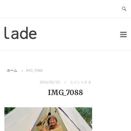
コ
ン
テ
ン
ホ
ツ
ー
へ
ム
ス
キ
ッ
ホーム
»
IMG_7088
プ
2016/01/25
コメントする
IMG_7088