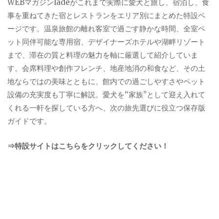
WEBマガジンladeがこれまで実際に愛犬と旅し、宿泊し、食
事を重ねてきた宿とレストランをエリア別にまとめた特設ペ
ージです。温泉旅館の離れ客室で過ごす静かな時間、全室ペ
ット同伴可能な専用宿、デザイナーズホテルや湖畔リゾート
まで、滞在の質と料理の魅力を軸に厳選して紹介していま
す。会席料理や創作フレンチ、地産地消の和食など、その土
地ならではの美味とともに、館内での過ごしやすさやペット
設備の充実度も丁寧に解説。愛犬を“家族”として迎え入れて
くれる一軒を探している方へ、次の旅先選びに役立つ保存版
ガイドです。
⇒特設サイトはこちらをクリックしてください！