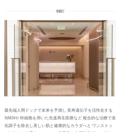
9RU
最先端人間ドックで未来を予測し 長寿遺伝子を活性化する
NMNや 幹細胞を用いた先進再生医療など 複合的な治療で老
化因子を除去し美しい肌と健康的なカラダへと ワンストッ