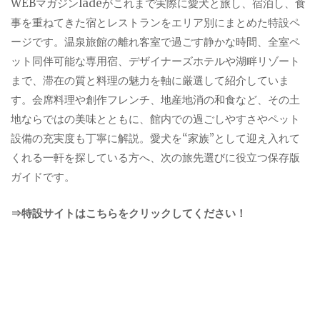
WEBマガジンladeがこれまで実際に愛犬と旅し、宿泊し、食
事を重ねてきた宿とレストランをエリア別にまとめた特設ペ
ージです。温泉旅館の離れ客室で過ごす静かな時間、全室ペ
ット同伴可能な専用宿、デザイナーズホテルや湖畔リゾート
まで、滞在の質と料理の魅力を軸に厳選して紹介していま
す。会席料理や創作フレンチ、地産地消の和食など、その土
地ならではの美味とともに、館内での過ごしやすさやペット
設備の充実度も丁寧に解説。愛犬を“家族”として迎え入れて
くれる一軒を探している方へ、次の旅先選びに役立つ保存版
ガイドです。
⇒特設サイトはこちらをクリックしてください！