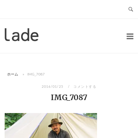
コ
ン
テ
ン
ホ
ツ
ー
へ
ム
ス
キ
ッ
ホーム
»
IMG_7087
プ
2016/01/25
コメントする
IMG_7087