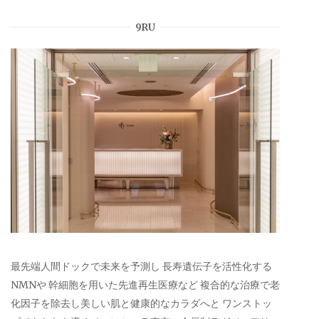
9RU
最先端人間ドックで未来を予測し 長寿遺伝子を活性化する
NMNや 幹細胞を用いた先進再生医療など 複合的な治療で老
化因子を除去し美しい肌と健康的なカラダへと ワンストッ