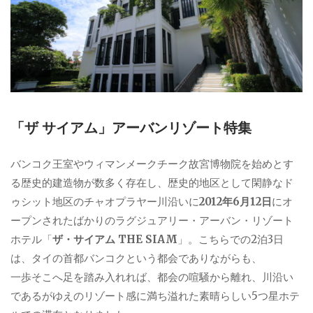
「ザ サイアム」アーバンリゾート特集
バンコク王室やウィマンメークチーク故宮博物院を始めとす
る歴史的建造物が数多く存在し、歴史的地区として閑静なド
ゥシット地区のチャオプラヤー川沿いに
2012年6月12日
にオ
ープンされたばかりのラグジュアリー・アーバン・リゾート
ホテル「
ザ・サイアム THE SIAM
」。こちらでの2泊3日
は、タイの首都バンコクという都会でありながらも、
一歩そこへ足を踏み入れれば、都会の喧騒から離れ、川沿い
であるがゆえのリゾート感に満ち溢れた素晴らしい5つ星ホテ