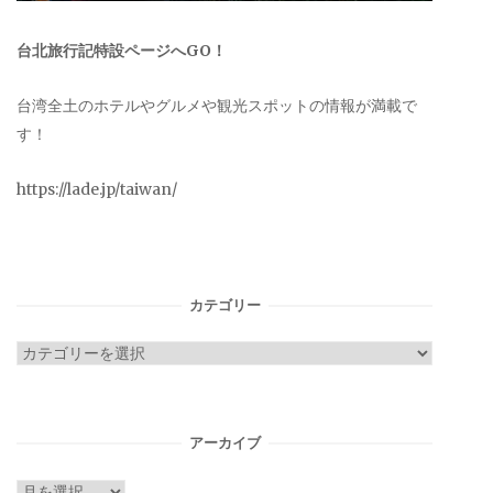
台北旅行記特設ページへGO！
台湾全土のホテルやグルメや観光スポットの情報が満載で
す！
https://lade.jp/taiwan/
カテゴリー
カ
テ
ゴ
リ
アーカイブ
ー
ア