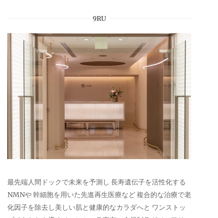
9RU
最先端人間ドックで未来を予測し 長寿遺伝子を活性化する
NMNや 幹細胞を用いた先進再生医療など 複合的な治療で老
化因子を除去し美しい肌と健康的なカラダへと ワンストッ