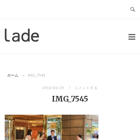
コ
ン
テ
ン
ホ
ツ
ー
へ
ム
ス
キ
ッ
ホーム
»
IMG_7545
プ
2016/01/25
コメントする
IMG_7545