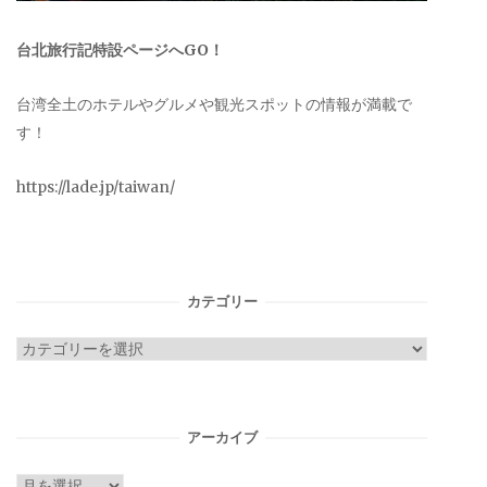
台北旅行記特設ページへGO！
台湾全土のホテルやグルメや観光スポットの情報が満載で
す！
https://lade.jp/taiwan/
カテゴリー
カ
テ
ゴ
リ
アーカイブ
ー
ア