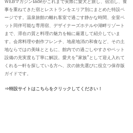
WEBマガジンladeがこれまで実際に愛犬と旅し、宿泊し、食
事を重ねてきた宿とレストランをエリア別にまとめた特設ペ
ージです。温泉旅館の離れ客室で過ごす静かな時間、全室ペ
ット同伴可能な専用宿、デザイナーズホテルや湖畔リゾート
まで、滞在の質と料理の魅力を軸に厳選して紹介していま
す。会席料理や創作フレンチ、地産地消の和食など、その土
地ならではの美味とともに、館内での過ごしやすさやペット
設備の充実度も丁寧に解説。愛犬を“家族”として迎え入れて
くれる一軒を探している方へ、次の旅先選びに役立つ保存版
ガイドです。
⇒特設サイトはこちらをクリックしてください！