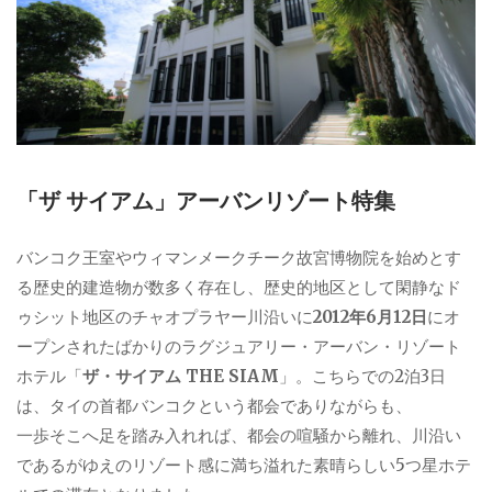
「ザ サイアム」アーバンリゾート特集
バンコク王室やウィマンメークチーク故宮博物院を始めとす
る歴史的建造物が数多く存在し、歴史的地区として閑静なド
ゥシット地区のチャオプラヤー川沿いに
2012年6月12日
にオ
ープンされたばかりのラグジュアリー・アーバン・リゾート
ホテル「
ザ・サイアム THE SIAM
」。こちらでの2泊3日
は、タイの首都バンコクという都会でありながらも、
一歩そこへ足を踏み入れれば、都会の喧騒から離れ、川沿い
であるがゆえのリゾート感に満ち溢れた素晴らしい5つ星ホテ