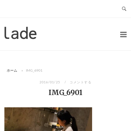
コ
ン
テ
ン
ホ
ツ
ー
へ
ム
ス
キ
ッ
ホーム
»
IMG_6901
プ
2016/01/25
コメントする
IMG_6901