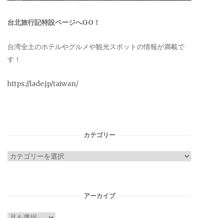
台北旅行記特設ページへGO！
台湾全土のホテルやグルメや観光スポットの情報が満載で
す！
https://lade.jp/taiwan/
カテゴリー
カ
テ
ゴ
リ
アーカイブ
ー
ア