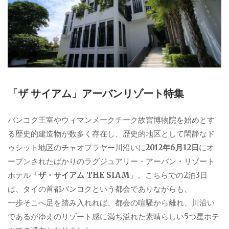
「ザ サイアム」アーバンリゾート特集
バンコク王室やウィマンメークチーク故宮博物院を始めとす
る歴史的建造物が数多く存在し、歴史的地区として閑静なド
ゥシット地区のチャオプラヤー川沿いに
2012年6月12日
にオ
ープンされたばかりのラグジュアリー・アーバン・リゾート
ホテル「
ザ・サイアム THE SIAM
」。こちらでの2泊3日
は、タイの首都バンコクという都会でありながらも、
一歩そこへ足を踏み入れれば、都会の喧騒から離れ、川沿い
であるがゆえのリゾート感に満ち溢れた素晴らしい5つ星ホテ