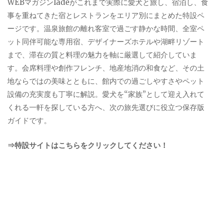
WEBマガジンladeがこれまで実際に愛犬と旅し、宿泊し、食
事を重ねてきた宿とレストランをエリア別にまとめた特設ペ
ージです。温泉旅館の離れ客室で過ごす静かな時間、全室ペ
ット同伴可能な専用宿、デザイナーズホテルや湖畔リゾート
まで、滞在の質と料理の魅力を軸に厳選して紹介していま
す。会席料理や創作フレンチ、地産地消の和食など、その土
地ならではの美味とともに、館内での過ごしやすさやペット
設備の充実度も丁寧に解説。愛犬を“家族”として迎え入れて
くれる一軒を探している方へ、次の旅先選びに役立つ保存版
ガイドです。
⇒特設サイトはこちらをクリックしてください！