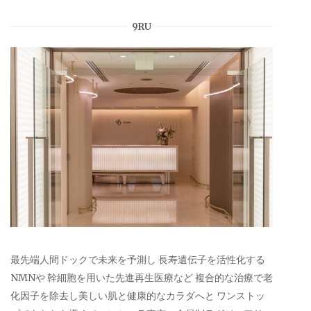
9RU
最先端人間ドックで未来を予測し 長寿遺伝子を活性化する
NMNや 幹細胞を用いた先進再生医療など 複合的な治療で老
化因子を除去し美しい肌と健康的なカラダへと ワンストッ