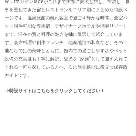
WEBマガジンladeがこれまで実際に愛犬と旅し、宿泊し、食
事を重ねてきた宿とレストランをエリア別にまとめた特設ペ
ージです。温泉旅館の離れ客室で過ごす静かな時間、全室ペ
ット同伴可能な専用宿、デザイナーズホテルや湖畔リゾート
まで、滞在の質と料理の魅力を軸に厳選して紹介していま
す。会席料理や創作フレンチ、地産地消の和食など、その土
地ならではの美味とともに、館内での過ごしやすさやペット
設備の充実度も丁寧に解説。愛犬を“家族”として迎え入れて
くれる一軒を探している方へ、次の旅先選びに役立つ保存版
ガイドです。
⇒特設サイトはこちらをクリックしてください！