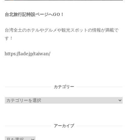
台北旅行記特設ページへGO！
台湾全土のホテルやグルメや観光スポットの情報が満載で
す！
https://lade.jp/taiwan/
カテゴリー
カ
テ
ゴ
リ
アーカイブ
ー
ア