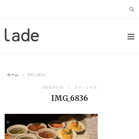
コ
ン
テ
ン
ホ
ツ
ー
へ
ム
ス
キ
ッ
ホーム
»
IMG_6836
プ
2016/01/25
コメントする
IMG_6836