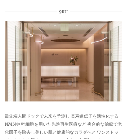
9RU
最先端人間ドックで未来を予測し 長寿遺伝子を活性化する
NMNや 幹細胞を用いた先進再生医療など 複合的な治療で老
化因子を除去し美しい肌と健康的なカラダへと ワンストッ