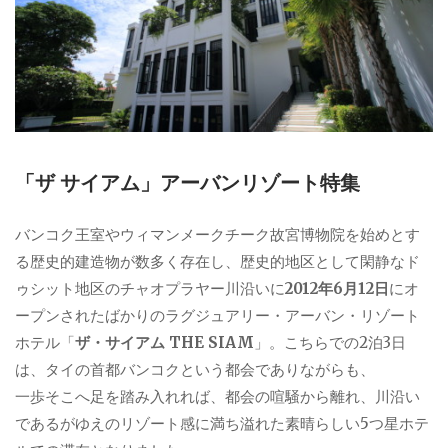
「ザ サイアム」アーバンリゾート特集
バンコク王室やウィマンメークチーク故宮博物院を始めとす
る歴史的建造物が数多く存在し、歴史的地区として閑静なド
ゥシット地区のチャオプラヤー川沿いに
2012年6月12日
にオ
ープンされたばかりのラグジュアリー・アーバン・リゾート
ホテル「
ザ・サイアム THE SIAM
」。こちらでの2泊3日
は、タイの首都バンコクという都会でありながらも、
一歩そこへ足を踏み入れれば、都会の喧騒から離れ、川沿い
であるがゆえのリゾート感に満ち溢れた素晴らしい5つ星ホテ