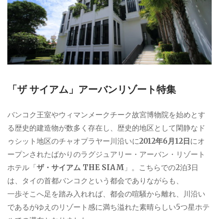
「ザ サイアム」アーバンリゾート特集
バンコク王室やウィマンメークチーク故宮博物院を始めとす
る歴史的建造物が数多く存在し、歴史的地区として閑静なド
ゥシット地区のチャオプラヤー川沿いに
2012年6月12日
にオ
ープンされたばかりのラグジュアリー・アーバン・リゾート
ホテル「
ザ・サイアム THE SIAM
」。こちらでの2泊3日
は、タイの首都バンコクという都会でありながらも、
一歩そこへ足を踏み入れれば、都会の喧騒から離れ、川沿い
であるがゆえのリゾート感に満ち溢れた素晴らしい5つ星ホテ