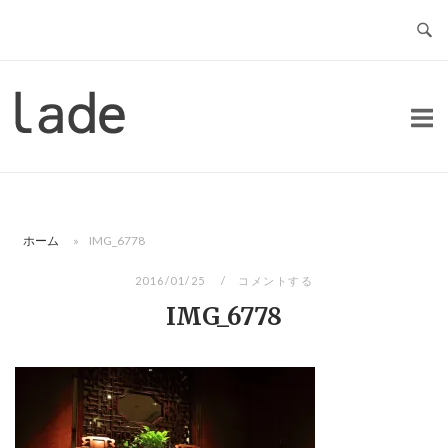
コ
ン
テ
ン
ホ
ツ
ー
へ
ム
ス
キ
ッ
ホーム
»
IMG_6778
プ
2016/01/25
コメントする
IMG_6778