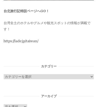
台北旅行記特設ページへGO！
台湾全土のホテルやグルメや観光スポットの情報が満載で
す！
https://lade.jp/taiwan/
カテゴリー
カ
テ
ゴ
リ
アーカイブ
ー
ア