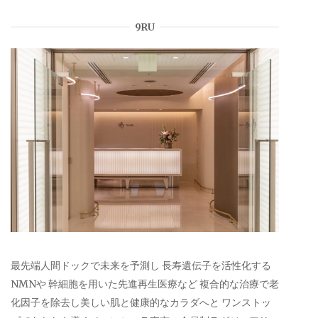
9RU
最先端人間ドックで未来を予測し 長寿遺伝子を活性化する
NMNや 幹細胞を用いた先進再生医療など 複合的な治療で老
化因子を除去し美しい肌と健康的なカラダへと ワンストッ