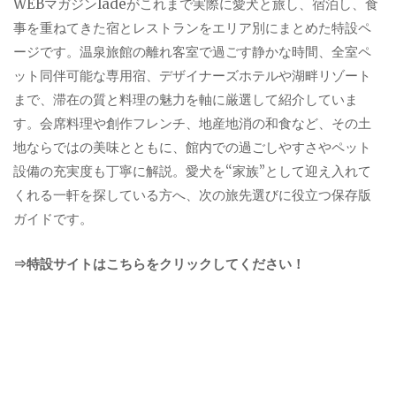
WEBマガジンladeがこれまで実際に愛犬と旅し、宿泊し、食
事を重ねてきた宿とレストランをエリア別にまとめた特設ペ
ージです。温泉旅館の離れ客室で過ごす静かな時間、全室ペ
ット同伴可能な専用宿、デザイナーズホテルや湖畔リゾート
まで、滞在の質と料理の魅力を軸に厳選して紹介していま
す。会席料理や創作フレンチ、地産地消の和食など、その土
地ならではの美味とともに、館内での過ごしやすさやペット
設備の充実度も丁寧に解説。愛犬を“家族”として迎え入れて
くれる一軒を探している方へ、次の旅先選びに役立つ保存版
ガイドです。
⇒特設サイトはこちらをクリックしてください！