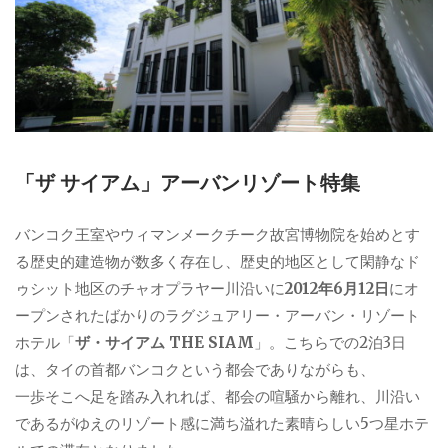
「ザ サイアム」アーバンリゾート特集
バンコク王室やウィマンメークチーク故宮博物院を始めとす
る歴史的建造物が数多く存在し、歴史的地区として閑静なド
ゥシット地区のチャオプラヤー川沿いに
2012年6月12日
にオ
ープンされたばかりのラグジュアリー・アーバン・リゾート
ホテル「
ザ・サイアム THE SIAM
」。こちらでの2泊3日
は、タイの首都バンコクという都会でありながらも、
一歩そこへ足を踏み入れれば、都会の喧騒から離れ、川沿い
であるがゆえのリゾート感に満ち溢れた素晴らしい5つ星ホテ