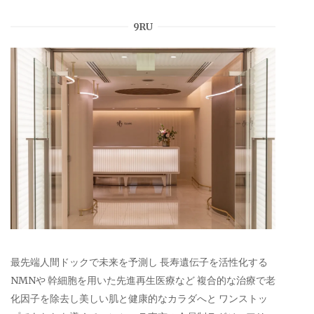
9RU
最先端人間ドックで未来を予測し 長寿遺伝子を活性化する
NMNや 幹細胞を用いた先進再生医療など 複合的な治療で老
化因子を除去し美しい肌と健康的なカラダへと ワンストッ