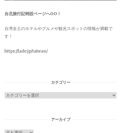
台北旅行記特設ページへGO！
台湾全土のホテルやグルメや観光スポットの情報が満載で
す！
https://lade.jp/taiwan/
カテゴリー
カ
テ
ゴ
リ
アーカイブ
ー
ア