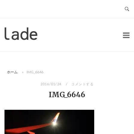
コ
ン
テ
ン
ホ
ツ
ー
へ
ム
ス
キ
ッ
ホーム
»
IMG_6646
プ
2016/01/24
コメントする
IMG_6646