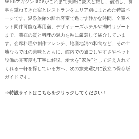
WEBマガジンladeがこれまで実際に愛犬と旅し、宿泊し、食
事を重ねてきた宿とレストランをエリア別にまとめた特設ペ
ージです。温泉旅館の離れ客室で過ごす静かな時間、全室ペ
ット同伴可能な専用宿、デザイナーズホテルや湖畔リゾート
まで、滞在の質と料理の魅力を軸に厳選して紹介していま
す。会席料理や創作フレンチ、地産地消の和食など、その土
地ならではの美味とともに、館内での過ごしやすさやペット
設備の充実度も丁寧に解説。愛犬を“家族”として迎え入れて
くれる一軒を探している方へ、次の旅先選びに役立つ保存版
ガイドです。
⇒特設サイトはこちらをクリックしてください！