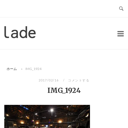
コ
ン
テ
ン
ホ
ツ
ー
へ
ム
ス
キ
ッ
ホーム
»
IMG_1924
プ
2017/02/16
コメントする
IMG_1924