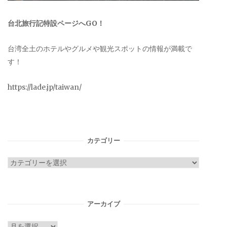
台北旅行記特設ページへGO！
台湾全土のホテルやグルメや観光スポットの情報が満載で
す！
https://lade.jp/taiwan/
カテゴリー
カ
テ
ゴ
リ
アーカイブ
ー
ア