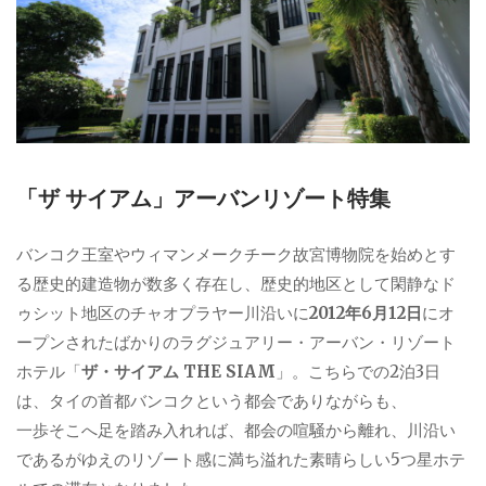
「ザ サイアム」アーバンリゾート特集
バンコク王室やウィマンメークチーク故宮博物院を始めとす
る歴史的建造物が数多く存在し、歴史的地区として閑静なド
ゥシット地区のチャオプラヤー川沿いに
2012年6月12日
にオ
ープンされたばかりのラグジュアリー・アーバン・リゾート
ホテル「
ザ・サイアム THE SIAM
」。こちらでの2泊3日
は、タイの首都バンコクという都会でありながらも、
一歩そこへ足を踏み入れれば、都会の喧騒から離れ、川沿い
であるがゆえのリゾート感に満ち溢れた素晴らしい5つ星ホテ