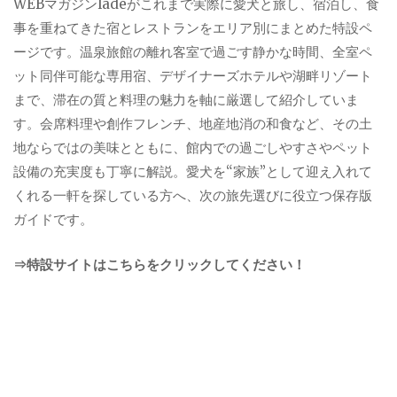
WEBマガジンladeがこれまで実際に愛犬と旅し、宿泊し、食
事を重ねてきた宿とレストランをエリア別にまとめた特設ペ
ージです。温泉旅館の離れ客室で過ごす静かな時間、全室ペ
ット同伴可能な専用宿、デザイナーズホテルや湖畔リゾート
まで、滞在の質と料理の魅力を軸に厳選して紹介していま
す。会席料理や創作フレンチ、地産地消の和食など、その土
地ならではの美味とともに、館内での過ごしやすさやペット
設備の充実度も丁寧に解説。愛犬を“家族”として迎え入れて
くれる一軒を探している方へ、次の旅先選びに役立つ保存版
ガイドです。
⇒特設サイトはこちらをクリックしてください！