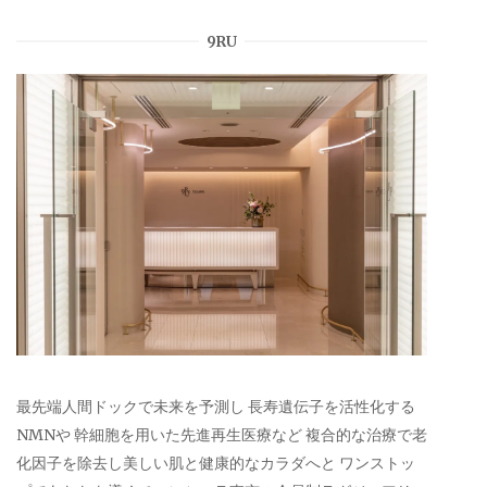
9RU
最先端人間ドックで未来を予測し 長寿遺伝子を活性化する
NMNや 幹細胞を用いた先進再生医療など 複合的な治療で老
化因子を除去し美しい肌と健康的なカラダへと ワンストッ