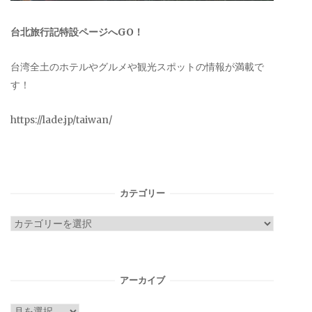
台北旅行記特設ページへGO！
台湾全土のホテルやグルメや観光スポットの情報が満載で
す！
https://lade.jp/taiwan/
カテゴリー
カ
テ
ゴ
リ
アーカイブ
ー
ア