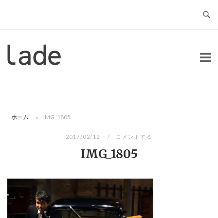
コ
ン
テ
ン
ホ
ツ
ー
へ
ム
ス
キ
ッ
ホーム
»
IMG_1805
プ
2017/02/12
コメントする
IMG_1805