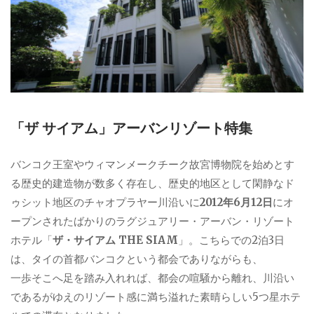
「ザ サイアム」アーバンリゾート特集
バンコク王室やウィマンメークチーク故宮博物院を始めとす
る歴史的建造物が数多く存在し、歴史的地区として閑静なド
ゥシット地区のチャオプラヤー川沿いに
2012年6月12日
にオ
ープンされたばかりのラグジュアリー・アーバン・リゾート
ホテル「
ザ・サイアム THE SIAM
」。こちらでの2泊3日
は、タイの首都バンコクという都会でありながらも、
一歩そこへ足を踏み入れれば、都会の喧騒から離れ、川沿い
であるがゆえのリゾート感に満ち溢れた素晴らしい5つ星ホテ