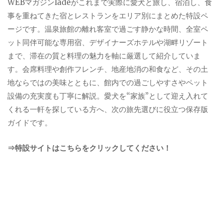
WEBマガジンladeがこれまで実際に愛犬と旅し、宿泊し、食
事を重ねてきた宿とレストランをエリア別にまとめた特設ペ
ージです。温泉旅館の離れ客室で過ごす静かな時間、全室ペ
ット同伴可能な専用宿、デザイナーズホテルや湖畔リゾート
まで、滞在の質と料理の魅力を軸に厳選して紹介していま
す。会席料理や創作フレンチ、地産地消の和食など、その土
地ならではの美味とともに、館内での過ごしやすさやペット
設備の充実度も丁寧に解説。愛犬を“家族”として迎え入れて
くれる一軒を探している方へ、次の旅先選びに役立つ保存版
ガイドです。
⇒特設サイトはこちらをクリックしてください！