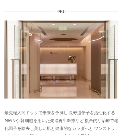
9RU
最先端人間ドックで未来を予測し 長寿遺伝子を活性化する
NMNや 幹細胞を用いた先進再生医療など 複合的な治療で老
化因子を除去し美しい肌と健康的なカラダへと ワンストッ