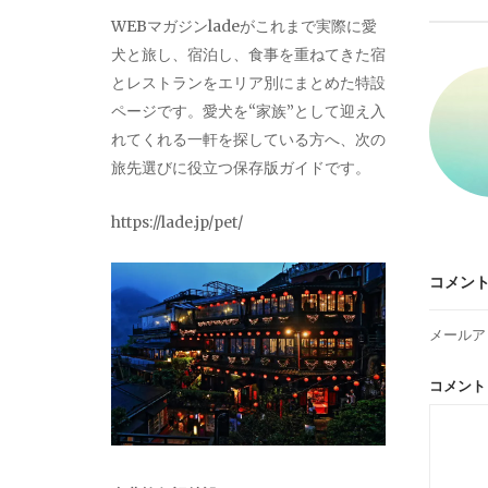
ビ
WEBマガジンladeがこれまで実際に愛
犬と旅し、宿泊し、食事を重ねてきた宿
ゲ
とレストランをエリア別にまとめた特設
ページです。愛犬を“家族”として迎え入
ー
れてくれる一軒を探している方へ、次の
旅先選びに役立つ保存版ガイドです。
シ
https://lade.jp/pet/
ョ
コメン
ン
メールア
コメン