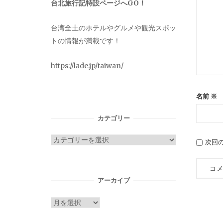
台北旅行記特設ページへGO！
台湾全土のホテルやグルメや観光スポッ
トの情報が満載です！
https://lade.jp/taiwan/
名前
※
カテゴリー
カ
次回
テ
ゴ
リ
アーカイブ
ー
ア
ー