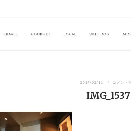
TRAVEL
GOURMET
LOCAL
WITH DOG
ABO
2017/02/11
コメント
IMG_1537