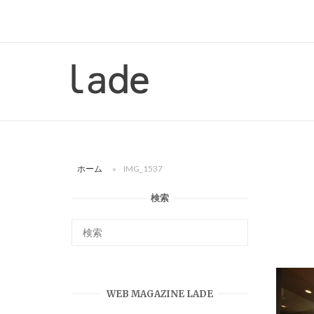
コ
ン
テ
ン
ホ
ツ
ー
へ
ム
ス
キ
ッ
ホーム
»
IMG_1537
プ
検索
WEB MAGAZINE LADE