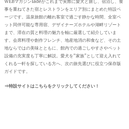
WEBマガジンladeがこれまで実際に愛犬と旅し、宿泊し、食
事を重ねてきた宿とレストランをエリア別にまとめた特設ペ
ージです。温泉旅館の離れ客室で過ごす静かな時間、全室ペ
ット同伴可能な専用宿、デザイナーズホテルや湖畔リゾート
まで、滞在の質と料理の魅力を軸に厳選して紹介していま
す。会席料理や創作フレンチ、地産地消の和食など、その土
地ならではの美味とともに、館内での過ごしやすさやペット
設備の充実度も丁寧に解説。愛犬を“家族”として迎え入れて
くれる一軒を探している方へ、次の旅先選びに役立つ保存版
ガイドです。
⇒特設サイトはこちらをクリックしてください！