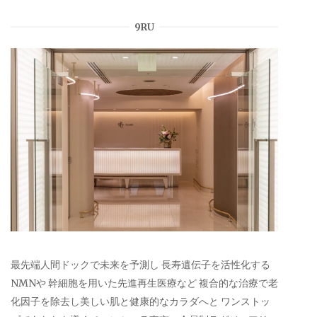
9RU
最先端人間ドックで未来を予測し 長寿遺伝子を活性化する
NMNや 幹細胞を用いた先進再生医療など 複合的な治療で老
化因子を除去し美しい肌と健康的なカラダへと ワンストッ