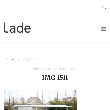
コ
ン
テ
ン
ホ
ツ
ー
へ
ム
ス
キ
ッ
ホーム
»
IMG_1511
プ
2017/02/11
コメントする
IMG_1511