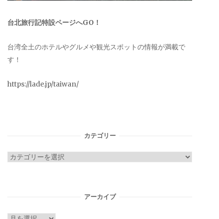
台北旅行記特設ページへGO！
台湾全土のホテルやグルメや観光スポットの情報が満載で
す！
https://lade.jp/taiwan/
カテゴリー
カ
テ
ゴ
リ
アーカイブ
ー
ア