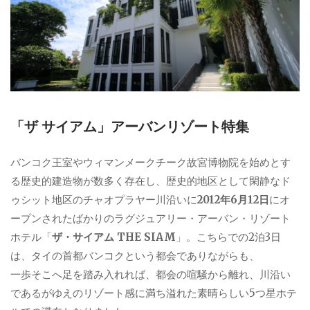
「ザ サイアム」アーバンリゾート特集
バンコク王室やウィマンメークチーク故宮博物院を始めとす
る歴史的建造物が数多く存在し、歴史的地区として閑静なド
ゥシット地区のチャオプラヤー川沿いに
2012年6月12日
にオ
ープンされたばかりのラグジュアリー・アーバン・リゾート
ホテル「
ザ・サイアム THE SIAM
」。こちらでの2泊3日
は、タイの首都バンコクという都会でありながらも、
一歩そこへ足を踏み入れれば、都会の喧騒から離れ、川沿い
であるがゆえのリゾート感に満ち溢れた素晴らしい5つ星ホテ