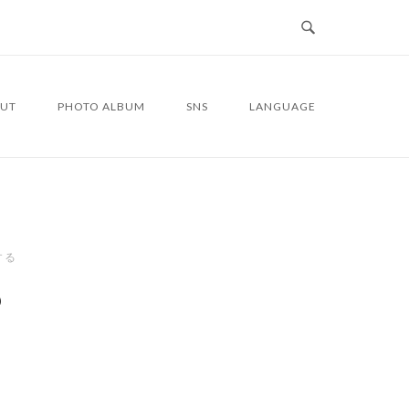
UT
PHOTO ALBUM
SNS
LANGUAGE
する
6