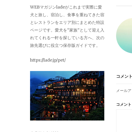
ビ
WEBマガジンladeがこれまで実際に愛
犬と旅し、宿泊し、食事を重ねてきた宿
ゲ
とレストランをエリア別にまとめた特設
ページです。愛犬を“家族”として迎え入
ー
れてくれる一軒を探している方へ、次の
旅先選びに役立つ保存版ガイドです。
シ
https://lade.jp/pet/
ョ
コメン
ン
メールア
コメン