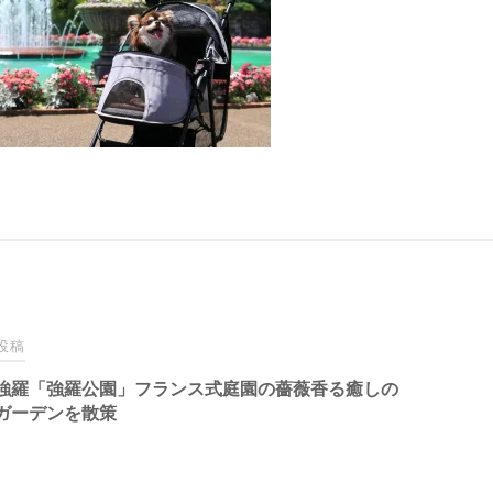
投稿
強羅「強羅公園」フランス式庭園の薔薇香る癒しの
ガーデンを散策