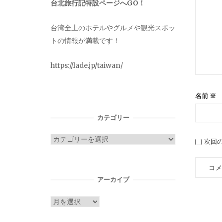
台北旅行記特設ページへGO！
台湾全土のホテルやグルメや観光スポッ
トの情報が満載です！
https://lade.jp/taiwan/
名前
※
カテゴリー
カ
次回
テ
ゴ
リ
アーカイブ
ー
ア
ー