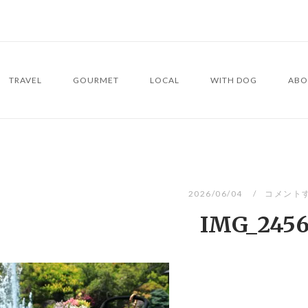
TRAVEL
GOURMET
LOCAL
WITH DOG
ABO
2026/06/04
コメント
IMG_245