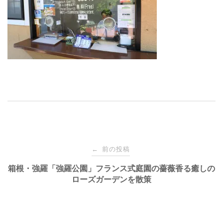
投
前の投稿
←
稿
箱根・強羅「強羅公園」フランス式庭園の薔薇香る癒しの
ローズガーデンを散策
ナ