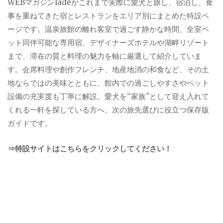
WEBマガジンladeがこれまで実際に愛犬と旅し、宿泊し、食
事を重ねてきた宿とレストランをエリア別にまとめた特設ペ
ージです。温泉旅館の離れ客室で過ごす静かな時間、全室ペ
ット同伴可能な専用宿、デザイナーズホテルや湖畔リゾート
まで、滞在の質と料理の魅力を軸に厳選して紹介していま
す。会席料理や創作フレンチ、地産地消の和食など、その土
地ならではの美味とともに、館内での過ごしやすさやペット
設備の充実度も丁寧に解説。愛犬を“家族”として迎え入れて
くれる一軒を探している方へ、次の旅先選びに役立つ保存版
ガイドです。
⇒特設サイトはこちらをクリックしてください！