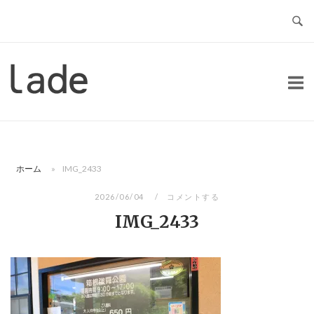
コ
ン
テ
ン
ホ
ツ
ー
へ
ム
ス
キ
ッ
ホーム
»
IMG_2433
プ
2026/06/04
コメントする
IMG_2433