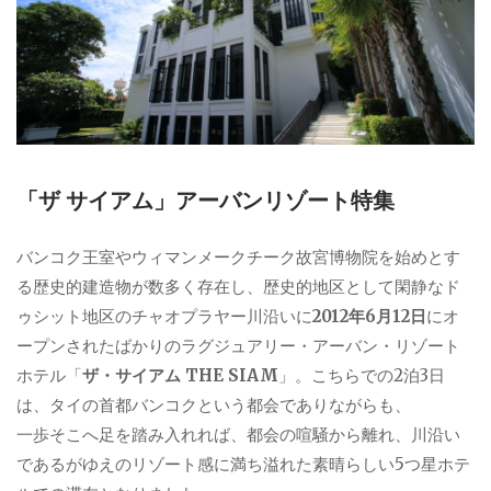
「ザ サイアム」アーバンリゾート特集
バンコク王室やウィマンメークチーク故宮博物院を始めとす
る歴史的建造物が数多く存在し、歴史的地区として閑静なド
ゥシット地区のチャオプラヤー川沿いに
2012年6月12日
にオ
ープンされたばかりのラグジュアリー・アーバン・リゾート
ホテル「
ザ・サイアム THE SIAM
」。こちらでの2泊3日
は、タイの首都バンコクという都会でありながらも、
一歩そこへ足を踏み入れれば、都会の喧騒から離れ、川沿い
であるがゆえのリゾート感に満ち溢れた素晴らしい5つ星ホテ