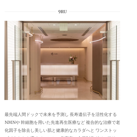
9RU
最先端人間ドックで未来を予測し 長寿遺伝子を活性化する
NMNや 幹細胞を用いた先進再生医療など 複合的な治療で老
化因子を除去し美しい肌と健康的なカラダへと ワンストッ