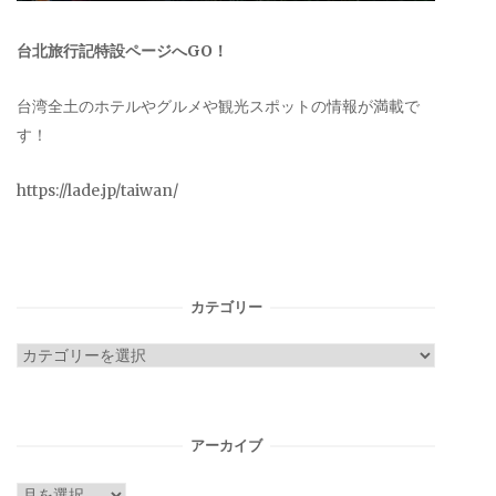
台北旅行記特設ページへGO！
台湾全土のホテルやグルメや観光スポットの情報が満載で
す！
https://lade.jp/taiwan/
カテゴリー
カ
テ
ゴ
リ
アーカイブ
ー
ア