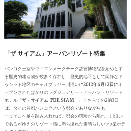
「ザ サイアム」アーバンリゾート特集
バンコク王室やウィマンメークチーク故宮博物院を始めとす
る歴史的建造物が数多く存在し、歴史的地区として閑静なド
ゥシット地区のチャオプラヤー川沿いに
2012年6月12日
にオ
ープンされたばかりのラグジュアリー・アーバン・リゾート
ホテル「
ザ・サイアム THE SIAM
」。こちらでの2泊3日
は、タイの首都バンコクという都会でありながらも、
一歩そこへ足を踏み入れれば、都会の喧騒から離れ、川沿い
であるがゆえのリゾート感に満ち溢れた素晴らしい5つ星ホテ