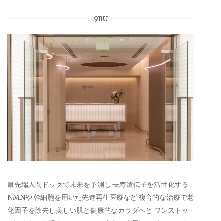
9RU
最先端人間ドックで未来を予測し 長寿遺伝子を活性化する
NMNや 幹細胞を用いた先進再生医療など 複合的な治療で老
化因子を除去し美しい肌と健康的なカラダへと ワンストッ