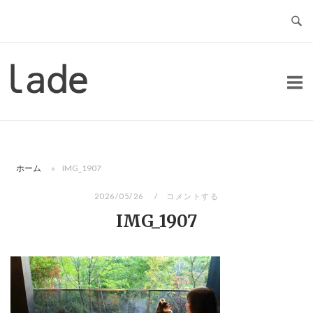
コ
ン
テ
ン
ホ
ツ
ー
へ
ム
ス
キ
ッ
ホーム
»
IMG_1907
プ
2026/05/26
コメントする
IMG_1907