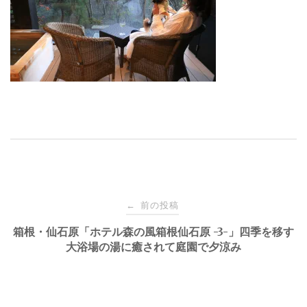
投
前の投稿
←
稿
箱根・仙石原「ホテル森の風箱根仙石原 -3-」四季を移す
大浴場の湯に癒されて庭園で夕涼み
ナ