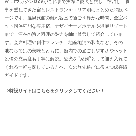
WEBマガジンladeがこれまで実際に愛犬と旅し、宿泊し、食
事を重ねてきた宿とレストランをエリア別にまとめた特設ペ
ージです。温泉旅館の離れ客室で過ごす静かな時間、全室ペ
ット同伴可能な専用宿、デザイナーズホテルや湖畔リゾート
まで、滞在の質と料理の魅力を軸に厳選して紹介していま
す。会席料理や創作フレンチ、地産地消の和食など、その土
地ならではの美味とともに、館内での過ごしやすさやペット
設備の充実度も丁寧に解説。愛犬を“家族”として迎え入れて
くれる一軒を探している方へ、次の旅先選びに役立つ保存版
ガイドです。
⇒特設サイトはこちらをクリックしてください！