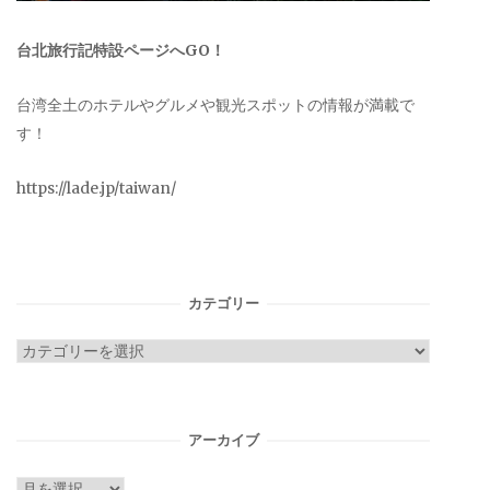
台北旅行記特設ページへGO！
台湾全土のホテルやグルメや観光スポットの情報が満載で
す！
https://lade.jp/taiwan/
カテゴリー
カ
テ
ゴ
リ
アーカイブ
ー
ア