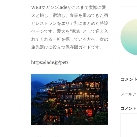
ビ
WEBマガジンladeがこれまで実際に愛
犬と旅し、宿泊し、食事を重ねてきた宿
ゲ
とレストランをエリア別にまとめた特設
ページです。愛犬を“家族”として迎え入
ー
れてくれる一軒を探している方へ、次の
旅先選びに役立つ保存版ガイドです。
シ
https://lade.jp/pet/
ョ
コメン
ン
メールア
コメン