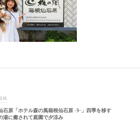
投稿
仙石原「ホテル森の風箱根仙石原 -3-」四季を移す
の湯に癒されて庭園で夕涼み