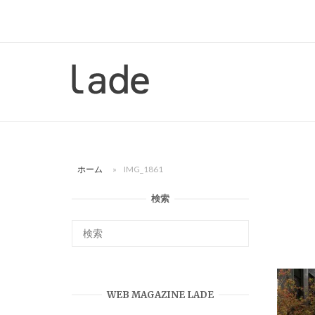
コ
ン
テ
ン
ホ
ツ
ー
へ
ム
ス
キ
ッ
ホーム
»
IMG_1861
プ
検索
WEB MAGAZINE LADE