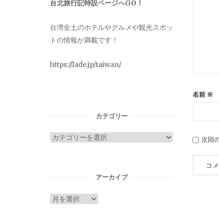
台北旅行記特設ページへGO！
台湾全土のホテルやグルメや観光スポッ
トの情報が満載です！
https://lade.jp/taiwan/
名前
※
カテゴリー
カ
次回
テ
ゴ
リ
アーカイブ
ー
ア
ー