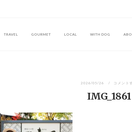
TRAVEL
GOURMET
LOCAL
WITH DOG
ABO
2026/05/26
コメント
IMG_1861