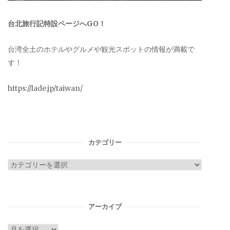
台北旅行記特設ページへGO！
台湾全土のホテルやグルメや観光スポットの情報が満載で
す！
https://lade.jp/taiwan/
カテゴリー
カ
テ
ゴ
リ
アーカイブ
ー
ア