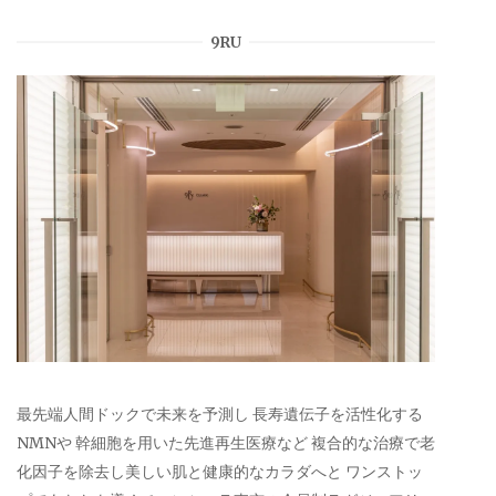
9RU
最先端人間ドックで未来を予測し 長寿遺伝子を活性化する
NMNや 幹細胞を用いた先進再生医療など 複合的な治療で老
化因子を除去し美しい肌と健康的なカラダへと ワンストッ