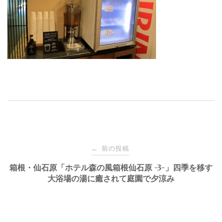
投
前の投稿
←
稿
箱根・仙石原「ホテル森の風箱根仙石原 -3-」四季を移す
大浴場の湯に癒されて庭園で夕涼み
ナ