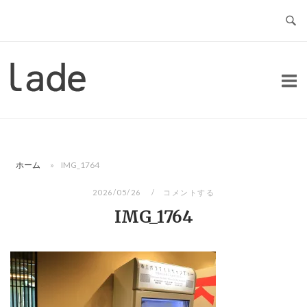
コ
ン
テ
ン
ホ
ツ
ー
へ
ム
ス
キ
ッ
ホーム
»
IMG_1764
プ
2026/05/26
コメントする
IMG_1764