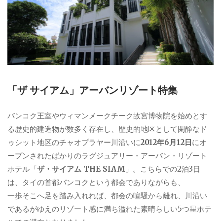
「ザ サイアム」アーバンリゾート特集
バンコク王室やウィマンメークチーク故宮博物院を始めとす
る歴史的建造物が数多く存在し、歴史的地区として閑静なド
ゥシット地区のチャオプラヤー川沿いに
2012年6月12日
にオ
ープンされたばかりのラグジュアリー・アーバン・リゾート
ホテル「
ザ・サイアム THE SIAM
」。こちらでの2泊3日
は、タイの首都バンコクという都会でありながらも、
一歩そこへ足を踏み入れれば、都会の喧騒から離れ、川沿い
であるがゆえのリゾート感に満ち溢れた素晴らしい5つ星ホテ