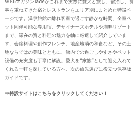
WEBマガジンladeがこれまで実際に愛犬と旅し、宿泊し、食
事を重ねてきた宿とレストランをエリア別にまとめた特設ペ
ージです。温泉旅館の離れ客室で過ごす静かな時間、全室ペ
ット同伴可能な専用宿、デザイナーズホテルや湖畔リゾート
まで、滞在の質と料理の魅力を軸に厳選して紹介していま
す。会席料理や創作フレンチ、地産地消の和食など、その土
地ならではの美味とともに、館内での過ごしやすさやペット
設備の充実度も丁寧に解説。愛犬を“家族”として迎え入れて
くれる一軒を探している方へ、次の旅先選びに役立つ保存版
ガイドです。
⇒特設サイトはこちらをクリックしてください！