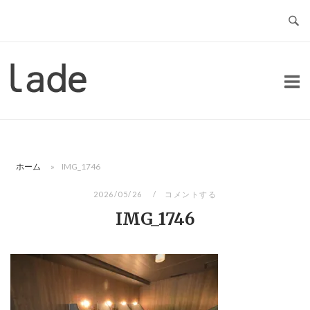
コ
ン
テ
ン
ホ
ツ
ー
へ
ム
ス
キ
ッ
ホーム
»
IMG_1746
プ
2026/05/26
コメントする
IMG_1746