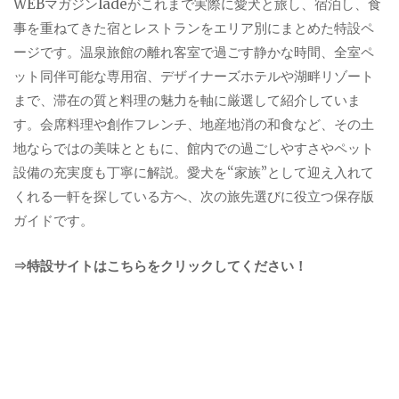
WEBマガジンladeがこれまで実際に愛犬と旅し、宿泊し、食
事を重ねてきた宿とレストランをエリア別にまとめた特設ペ
ージです。温泉旅館の離れ客室で過ごす静かな時間、全室ペ
ット同伴可能な専用宿、デザイナーズホテルや湖畔リゾート
まで、滞在の質と料理の魅力を軸に厳選して紹介していま
す。会席料理や創作フレンチ、地産地消の和食など、その土
地ならではの美味とともに、館内での過ごしやすさやペット
設備の充実度も丁寧に解説。愛犬を“家族”として迎え入れて
くれる一軒を探している方へ、次の旅先選びに役立つ保存版
ガイドです。
⇒特設サイトはこちらをクリックしてください！