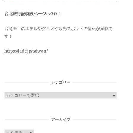
台北旅行記特設ページへGO！
台湾全土のホテルやグルメや観光スポットの情報が満載で
す！
https://lade.jp/taiwan/
カテゴリー
カ
テ
ゴ
リ
アーカイブ
ー
ア