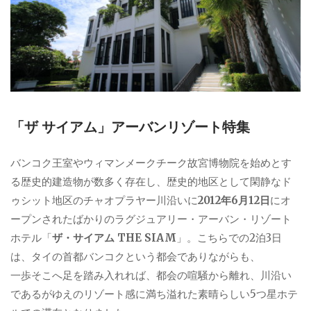
「ザ サイアム」アーバンリゾート特集
バンコク王室やウィマンメークチーク故宮博物院を始めとす
る歴史的建造物が数多く存在し、歴史的地区として閑静なド
ゥシット地区のチャオプラヤー川沿いに
2012年6月12日
にオ
ープンされたばかりのラグジュアリー・アーバン・リゾート
ホテル「
ザ・サイアム THE SIAM
」。こちらでの2泊3日
は、タイの首都バンコクという都会でありながらも、
一歩そこへ足を踏み入れれば、都会の喧騒から離れ、川沿い
であるがゆえのリゾート感に満ち溢れた素晴らしい5つ星ホテ