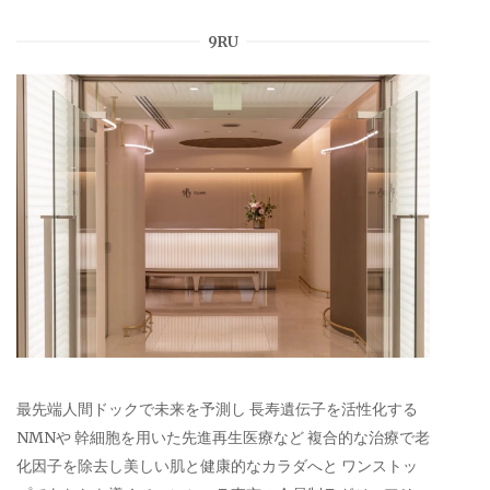
9RU
最先端人間ドックで未来を予測し 長寿遺伝子を活性化する
NMNや 幹細胞を用いた先進再生医療など 複合的な治療で老
化因子を除去し美しい肌と健康的なカラダへと ワンストッ