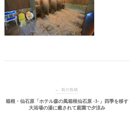
投
前の投稿
←
稿
箱根・仙石原「ホテル森の風箱根仙石原 -3-」四季を移す
大浴場の湯に癒されて庭園で夕涼み
ナ