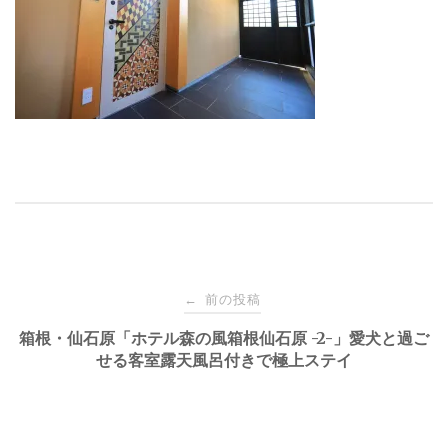
投
前の投稿
←
稿
箱根・仙石原「ホテル森の風箱根仙石原 -2-」愛犬と過ご
せる客室露天風呂付きで極上ステイ
ナ