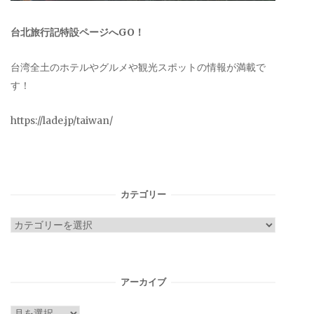
台北旅行記特設ページへGO！
台湾全土のホテルやグルメや観光スポットの情報が満載で
す！
https://lade.jp/taiwan/
カテゴリー
カ
テ
ゴ
リ
アーカイブ
ー
ア