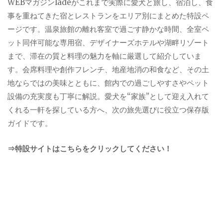
WEBマガジンladeがこれまで実際に愛犬と旅し、宿泊し、食
事を重ねてきた宿とレストランをエリア別にまとめた特設ペ
ージです。温泉旅館の離れ客室で過ごす静かな時間、全室ペ
ット同伴可能な専用宿、デザイナーズホテルや湖畔リゾート
まで、滞在の質と料理の魅力を軸に厳選して紹介していま
す。会席料理や創作フレンチ、地産地消の和食など、その土
地ならではの美味とともに、館内での過ごしやすさやペット
設備の充実度も丁寧に解説。愛犬を“家族”として迎え入れて
くれる一軒を探している方へ、次の旅先選びに役立つ保存版
ガイドです。
⇒特設サイトはこちらをクリックしてください！