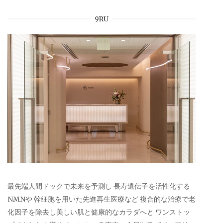
9RU
最先端人間ドックで未来を予測し 長寿遺伝子を活性化する
NMNや 幹細胞を用いた先進再生医療など 複合的な治療で老
化因子を除去し美しい肌と健康的なカラダへと ワンストッ