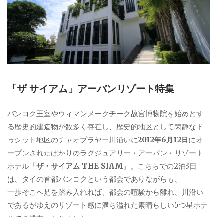
「ザ サイアム」アーバンリゾート特集
バンコク王室やウィマンメークチーク故宮博物院を始めとす
る歴史的建造物が数多く存在し、歴史的地区として閑静なド
ゥシット地区のチャオプラヤー川沿いに
2012年6月12日
にオ
ープンされたばかりのラグジュアリー・アーバン・リゾート
ホテル「
ザ・サイアム THE SIAM
」。こちらでの2泊3日
は、タイの首都バンコクという都会でありながらも、
一歩そこへ足を踏み入れれば、都会の喧騒から離れ、川沿い
であるがゆえのリゾート感に満ち溢れた素晴らしい5つ星ホテ