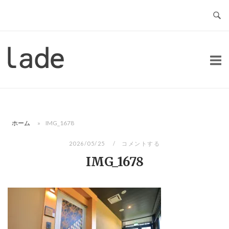
コ
ン
テ
ン
ホ
ツ
ー
へ
ム
ス
キ
ッ
ホーム
»
IMG_1678
プ
2026/05/25
コメントする
IMG_1678