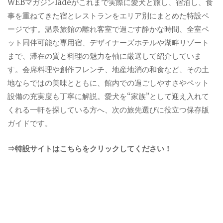
WEBマガジンladeがこれまで実際に愛犬と旅し、宿泊し、食
事を重ねてきた宿とレストランをエリア別にまとめた特設ペ
ージです。温泉旅館の離れ客室で過ごす静かな時間、全室ペ
ット同伴可能な専用宿、デザイナーズホテルや湖畔リゾート
まで、滞在の質と料理の魅力を軸に厳選して紹介していま
す。会席料理や創作フレンチ、地産地消の和食など、その土
地ならではの美味とともに、館内での過ごしやすさやペット
設備の充実度も丁寧に解説。愛犬を“家族”として迎え入れて
くれる一軒を探している方へ、次の旅先選びに役立つ保存版
ガイドです。
⇒特設サイトはこちらをクリックしてください！