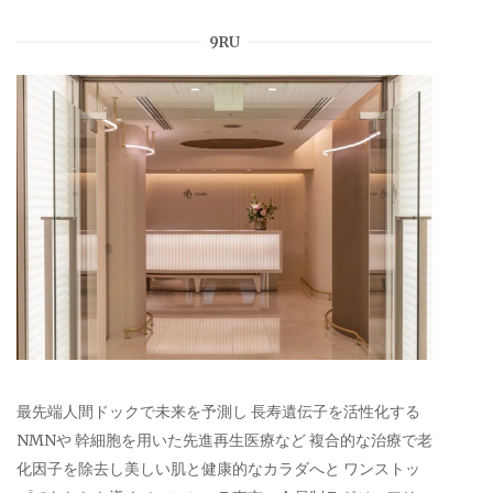
9RU
最先端人間ドックで未来を予測し 長寿遺伝子を活性化する
NMNや 幹細胞を用いた先進再生医療など 複合的な治療で老
化因子を除去し美しい肌と健康的なカラダへと ワンストッ