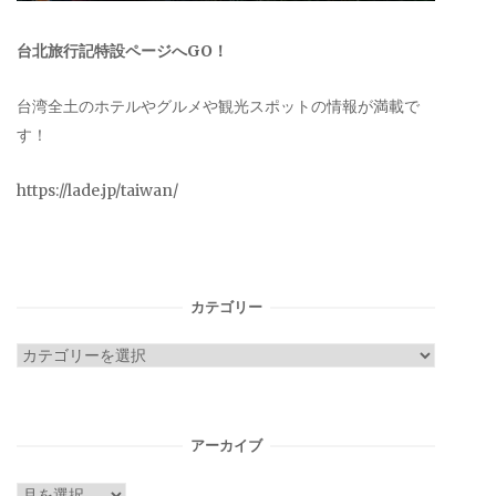
台北旅行記特設ページへGO！
台湾全土のホテルやグルメや観光スポットの情報が満載で
す！
https://lade.jp/taiwan/
カテゴリー
カ
テ
ゴ
リ
アーカイブ
ー
ア