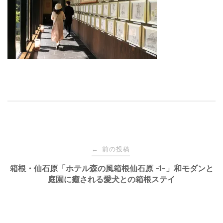
投
前の投稿
←
稿
箱根・仙石原「ホテル森の風箱根仙石原 -1-」和モダンと
庭園に癒される愛犬との箱根ステイ
ナ