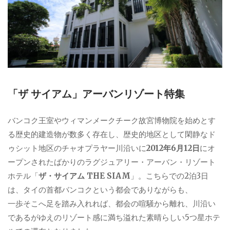
「ザ サイアム」アーバンリゾート特集
バンコク王室やウィマンメークチーク故宮博物院を始めとす
る歴史的建造物が数多く存在し、歴史的地区として閑静なド
ゥシット地区のチャオプラヤー川沿いに
2012年6月12日
にオ
ープンされたばかりのラグジュアリー・アーバン・リゾート
ホテル「
ザ・サイアム THE SIAM
」。こちらでの2泊3日
は、タイの首都バンコクという都会でありながらも、
一歩そこへ足を踏み入れれば、都会の喧騒から離れ、川沿い
であるがゆえのリゾート感に満ち溢れた素晴らしい5つ星ホテ