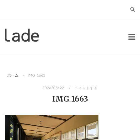
コ
ン
テ
ン
ホ
ツ
ー
へ
ム
ス
キ
ッ
ホーム
»
IMG_1663
プ
2026/05/22
コメントする
IMG_1663