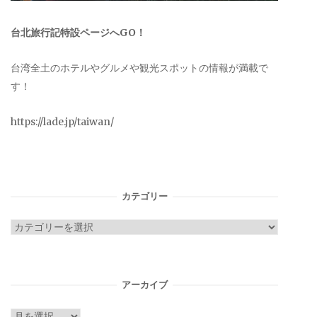
台北旅行記特設ページへGO！
台湾全土のホテルやグルメや観光スポットの情報が満載で
す！
https://lade.jp/taiwan/
カテゴリー
カ
テ
ゴ
リ
アーカイブ
ー
ア