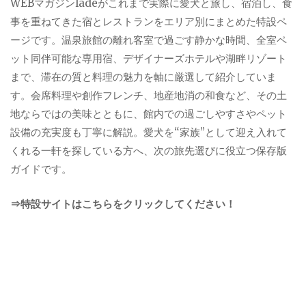
WEBマガジンladeがこれまで実際に愛犬と旅し、宿泊し、食
事を重ねてきた宿とレストランをエリア別にまとめた特設ペ
ージです。温泉旅館の離れ客室で過ごす静かな時間、全室ペ
ット同伴可能な専用宿、デザイナーズホテルや湖畔リゾート
まで、滞在の質と料理の魅力を軸に厳選して紹介していま
す。会席料理や創作フレンチ、地産地消の和食など、その土
地ならではの美味とともに、館内での過ごしやすさやペット
設備の充実度も丁寧に解説。愛犬を“家族”として迎え入れて
くれる一軒を探している方へ、次の旅先選びに役立つ保存版
ガイドです。
⇒特設サイトはこちらをクリックしてください！