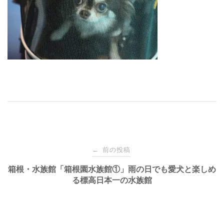
投
前の投稿
←
稿
箱根・水族館「箱根園水族館①」雨の日でも愛犬と楽しめ
る標高日本一の水族館
ナ