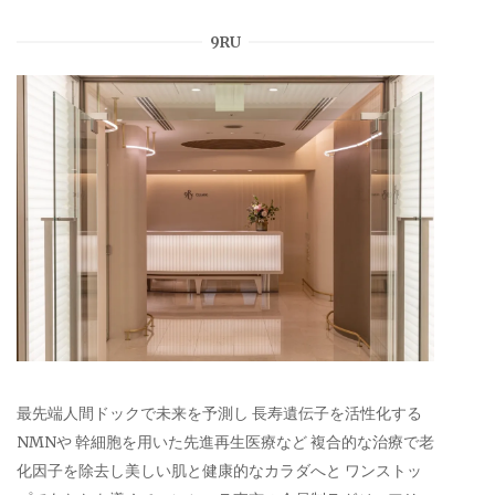
9RU
最先端人間ドックで未来を予測し 長寿遺伝子を活性化する
NMNや 幹細胞を用いた先進再生医療など 複合的な治療で老
化因子を除去し美しい肌と健康的なカラダへと ワンストッ