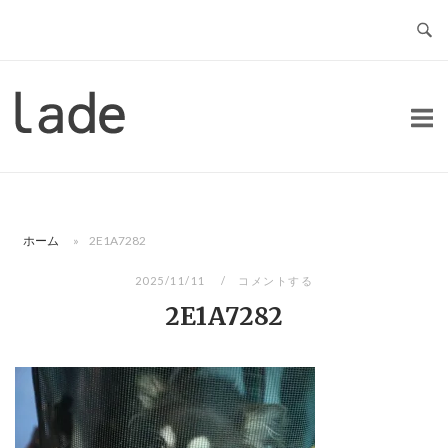
コ
ン
テ
ン
ホ
ツ
ー
へ
ム
ス
キ
ッ
ホーム
»
2E1A7282
プ
2025/11/11
コメントする
2E1A7282