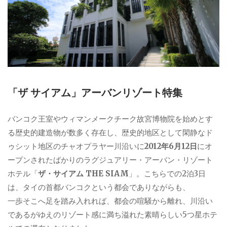
「ザ サイアム」アーバンリゾート特集
バンコク王室やウィマンメークチーク故宮博物院を始めとす
る歴史的建造物が数多く存在し、歴史的地区として閑静なド
ゥシット地区のチャオプラヤー川沿いに
2012年6月12日
にオ
ープンされたばかりのラグジュアリー・アーバン・リゾート
ホテル「
ザ・サイアム THE SIAM
」。こちらでの2泊3日
は、タイの首都バンコクという都会でありながらも、
一歩そこへ足を踏み入れれば、都会の喧騒から離れ、川沿い
であるがゆえのリゾート感に満ち溢れた素晴らしい5つ星ホテ