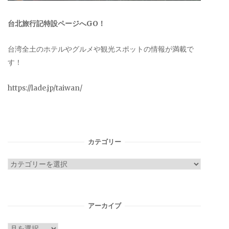
台北旅行記特設ページへGO！
台湾全土のホテルやグルメや観光スポットの情報が満載で
す！
https://lade.jp/taiwan/
カテゴリー
カ
テ
ゴ
リ
アーカイブ
ー
ア