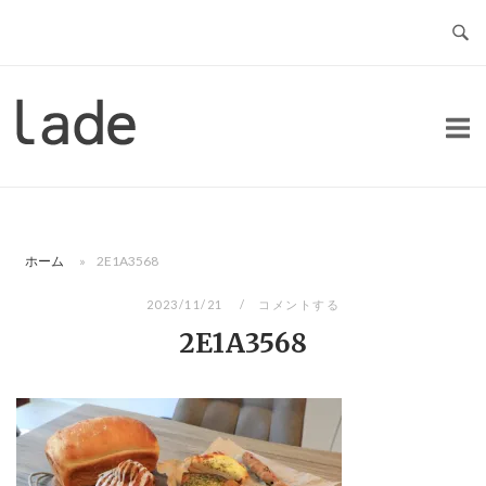
コ
ン
テ
ン
ホ
ツ
ー
へ
ム
ス
キ
ッ
ホーム
»
2E1A3568
プ
2023/11/21
コメントする
2E1A3568