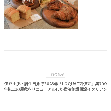
投
前の投稿
←
稿
伊豆土肥・誕生日旅行2023⑧「LOQUAT西伊豆」築300
年以上の屋敷をリニューアルした宿泊施設併設イタリアン
ナ