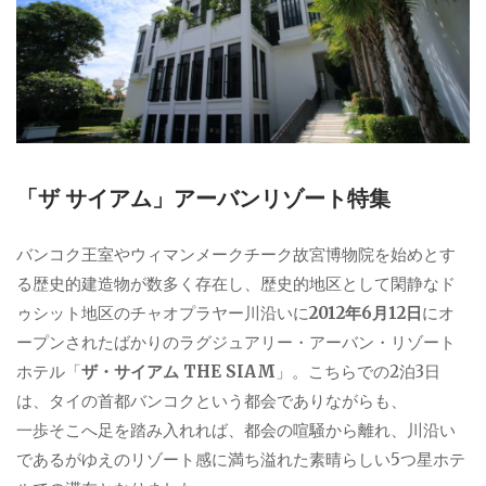
「ザ サイアム」アーバンリゾート特集
バンコク王室やウィマンメークチーク故宮博物院を始めとす
る歴史的建造物が数多く存在し、歴史的地区として閑静なド
ゥシット地区のチャオプラヤー川沿いに
2012年6月12日
にオ
ープンされたばかりのラグジュアリー・アーバン・リゾート
ホテル「
ザ・サイアム THE SIAM
」。こちらでの2泊3日
は、タイの首都バンコクという都会でありながらも、
一歩そこへ足を踏み入れれば、都会の喧騒から離れ、川沿い
であるがゆえのリゾート感に満ち溢れた素晴らしい5つ星ホテ