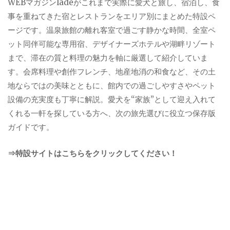
WEBマガジンladeがこれまで実際に愛犬と旅し、宿泊し、食
事を重ねてきた宿とレストランをエリア別にまとめた特設ペ
ージです。温泉旅館の離れ客室で過ごす静かな時間、全室ペ
ット同伴可能な専用宿、デザイナーズホテルや湖畔リゾート
まで、滞在の質と料理の魅力を軸に厳選して紹介していま
す。会席料理や創作フレンチ、地産地消の和食など、その土
地ならではの美味とともに、館内での過ごしやすさやペット
設備の充実度も丁寧に解説。愛犬を“家族”として迎え入れて
くれる一軒を探している方へ、次の旅先選びに役立つ保存版
ガイドです。
⇒特設サイトはこちらをクリックしてください！