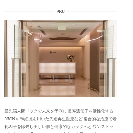
9RU
最先端人間ドックで未来を予測し 長寿遺伝子を活性化する
NMNや 幹細胞を用いた先進再生医療など 複合的な治療で老
化因子を除去し美しい肌と健康的なカラダへと ワンストッ