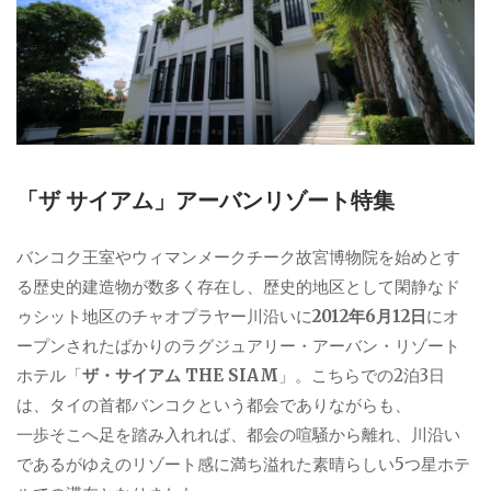
「ザ サイアム」アーバンリゾート特集
バンコク王室やウィマンメークチーク故宮博物院を始めとす
る歴史的建造物が数多く存在し、歴史的地区として閑静なド
ゥシット地区のチャオプラヤー川沿いに
2012年6月12日
にオ
ープンされたばかりのラグジュアリー・アーバン・リゾート
ホテル「
ザ・サイアム THE SIAM
」。こちらでの2泊3日
は、タイの首都バンコクという都会でありながらも、
一歩そこへ足を踏み入れれば、都会の喧騒から離れ、川沿い
であるがゆえのリゾート感に満ち溢れた素晴らしい5つ星ホテ