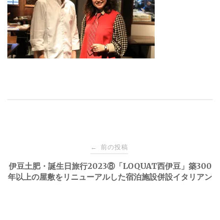
投
前の投稿
←
稿
伊豆土肥・誕生日旅行2023⑧「LOQUAT西伊豆」築300
年以上の屋敷をリニューアルした宿泊施設併設イタリアン
ナ