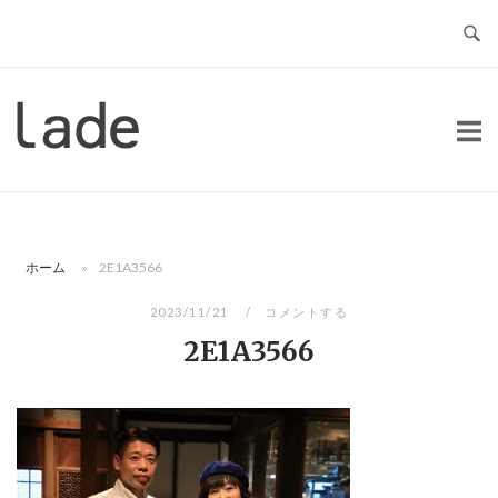
コ
ン
テ
ン
ホ
ツ
ー
へ
ム
ス
キ
ッ
ホーム
»
2E1A3566
プ
2023/11/21
コメントする
2E1A3566