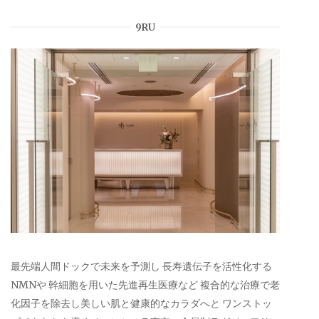
9RU
最先端人間ドックで未来を予測し 長寿遺伝子を活性化する
NMNや 幹細胞を用いた先進再生医療など 複合的な治療で老
化因子を除去し美しい肌と健康的なカラダへと ワンストッ