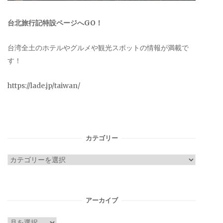
台北旅行記特設ページへGO！
台湾全土のホテルやグルメや観光スポットの情報が満載で
す！
https://lade.jp/taiwan/
カテゴリー
カ
テ
ゴ
リ
アーカイブ
ー
ア