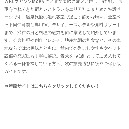
WEBマガジンladeがこれまで実際に愛犬と旅し、宿泊し、食
事を重ねてきた宿とレストランをエリア別にまとめた特設ペ
ージです。温泉旅館の離れ客室で過ごす静かな時間、全室ペ
ット同伴可能な専用宿、デザイナーズホテルや湖畔リゾート
まで、滞在の質と料理の魅力を軸に厳選して紹介していま
す。会席料理や創作フレンチ、地産地消の和食など、その土
地ならではの美味とともに、館内での過ごしやすさやペット
設備の充実度も丁寧に解説。愛犬を“家族”として迎え入れて
くれる一軒を探している方へ、次の旅先選びに役立つ保存版
ガイドです。
⇒特設サイトはこちらをクリックしてください！