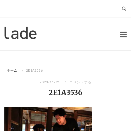
コ
ン
テ
ン
ホ
ツ
ー
へ
ム
ス
キ
ッ
ホーム
»
2E1A3536
プ
2023/11/21
コメントする
2E1A3536