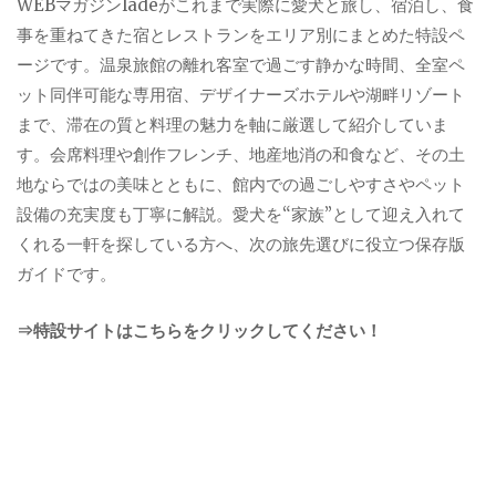
WEBマガジンladeがこれまで実際に愛犬と旅し、宿泊し、食
事を重ねてきた宿とレストランをエリア別にまとめた特設ペ
ージです。温泉旅館の離れ客室で過ごす静かな時間、全室ペ
ット同伴可能な専用宿、デザイナーズホテルや湖畔リゾート
まで、滞在の質と料理の魅力を軸に厳選して紹介していま
す。会席料理や創作フレンチ、地産地消の和食など、その土
地ならではの美味とともに、館内での過ごしやすさやペット
設備の充実度も丁寧に解説。愛犬を“家族”として迎え入れて
くれる一軒を探している方へ、次の旅先選びに役立つ保存版
ガイドです。
⇒特設サイトはこちらをクリックしてください！