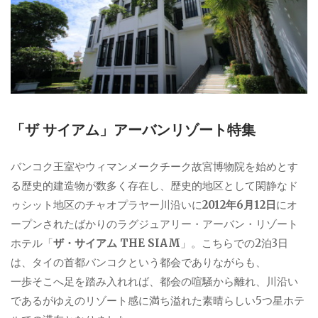
「ザ サイアム」アーバンリゾート特集
バンコク王室やウィマンメークチーク故宮博物院を始めとす
る歴史的建造物が数多く存在し、歴史的地区として閑静なド
ゥシット地区のチャオプラヤー川沿いに
2012年6月12日
にオ
ープンされたばかりのラグジュアリー・アーバン・リゾート
ホテル「
ザ・サイアム THE SIAM
」。こちらでの2泊3日
は、タイの首都バンコクという都会でありながらも、
一歩そこへ足を踏み入れれば、都会の喧騒から離れ、川沿い
であるがゆえのリゾート感に満ち溢れた素晴らしい5つ星ホテ