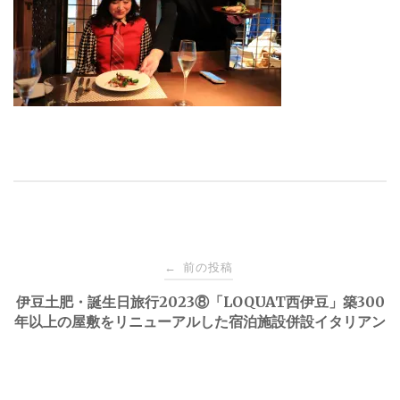
投
前の投稿
←
稿
伊豆土肥・誕生日旅行2023⑧「LOQUAT西伊豆」築300
年以上の屋敷をリニューアルした宿泊施設併設イタリアン
ナ