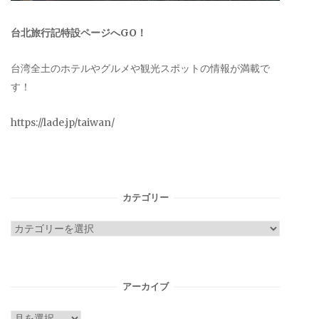
台北旅行記特設ページへGO！
台湾全土のホテルやグルメや観光スポットの情報が満載で
す！
https://lade.jp/taiwan/
カテゴリー
カ
テ
ゴ
リ
アーカイブ
ー
ア