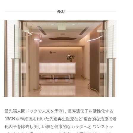
9RU
最先端人間ドックで未来を予測し 長寿遺伝子を活性化する
NMNや 幹細胞を用いた先進再生医療など 複合的な治療で老
化因子を除去し美しい肌と健康的なカラダへと ワンストッ