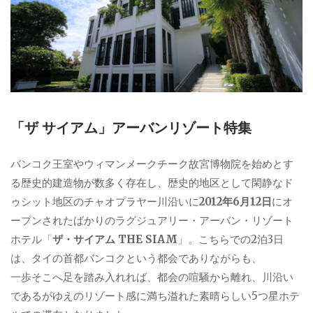
「ザ サイアム」アーバンリゾート特集
バンコク王室やウィマンメークチーク故宮博物院を始めとす
る歴史的建造物が数多く存在し、歴史的地区として閑静なド
ゥシット地区のチャオプラヤー川沿いに
2012年6月12日
にオ
ープンされたばかりのラグジュアリー・アーバン・リゾート
ホテル「
ザ・サイアム THE SIAM
」。こちらでの2泊3日
は、タイの首都バンコクという都会でありながらも、
一歩そこへ足を踏み入れれば、都会の喧騒から離れ、川沿い
であるがゆえのリゾート感に満ち溢れた素晴らしい5つ星ホテ