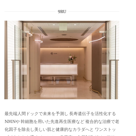
9RU
最先端人間ドックで未来を予測し 長寿遺伝子を活性化する
NMNや 幹細胞を用いた先進再生医療など 複合的な治療で老
化因子を除去し美しい肌と健康的なカラダへと ワンストッ