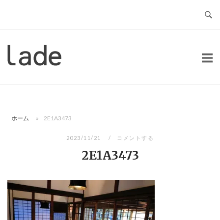
コ
ン
テ
ン
ホ
ツ
ー
へ
ム
ス
キ
ッ
ホーム
»
2E1A3473
プ
2023/11/21
コメントする
2E1A3473