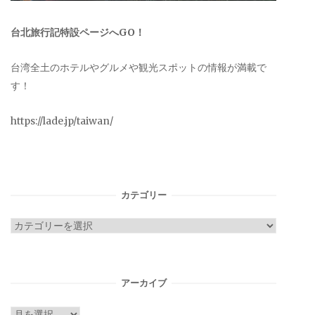
台北旅行記特設ページへGO！
台湾全土のホテルやグルメや観光スポットの情報が満載で
す！
https://lade.jp/taiwan/
カテゴリー
カ
テ
ゴ
リ
アーカイブ
ー
ア