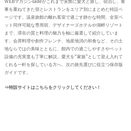
WEBマガジンladeがこれまで実際に愛犬と旅し、宿泊し、食
事を重ねてきた宿とレストランをエリア別にまとめた特設ペ
ージです。温泉旅館の離れ客室で過ごす静かな時間、全室ペ
ット同伴可能な専用宿、デザイナーズホテルや湖畔リゾート
まで、滞在の質と料理の魅力を軸に厳選して紹介していま
す。会席料理や創作フレンチ、地産地消の和食など、その土
地ならではの美味とともに、館内での過ごしやすさやペット
設備の充実度も丁寧に解説。愛犬を“家族”として迎え入れて
くれる一軒を探している方へ、次の旅先選びに役立つ保存版
ガイドです。
⇒特設サイトはこちらをクリックしてください！