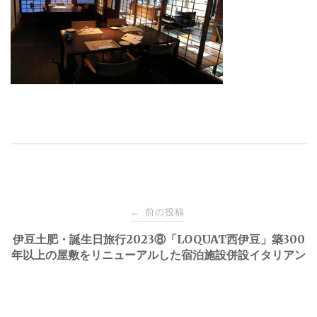
投
前の投稿
←
稿
伊豆土肥・誕生日旅行2023⑧「LOQUAT西伊豆」築300
年以上の屋敷をリニューアルした宿泊施設併設イタリアン
ナ