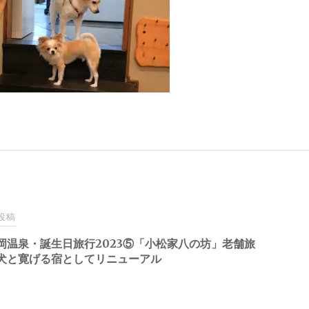
投稿
岡温泉・誕生日旅行2023⑤「小松家八の坊」老舗旅
犬と寛げる宿としてリニューアル