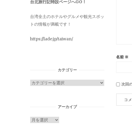
台北旅行記特設ページへGO！
台湾全土のホテルやグルメや観光スポッ
トの情報が満載です！
https://lade.jp/taiwan/
名前
※
カテゴリー
カ
次回
テ
ゴ
リ
アーカイブ
ー
ア
ー