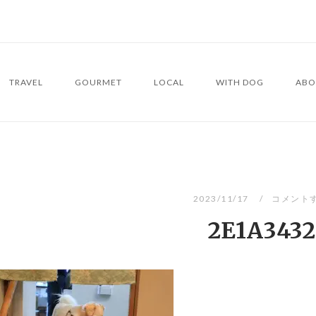
TRAVEL
GOURMET
LOCAL
WITH DOG
ABO
2023/11/17
コメント
2E1A3432