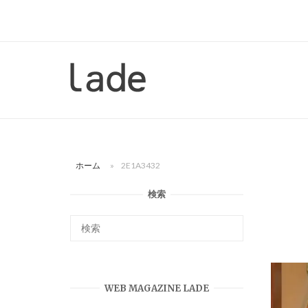
コ
ン
テ
ン
ホ
ツ
ー
へ
ム
ス
キ
ッ
ホーム
»
2E1A3432
プ
検索
WEB MAGAZINE LADE