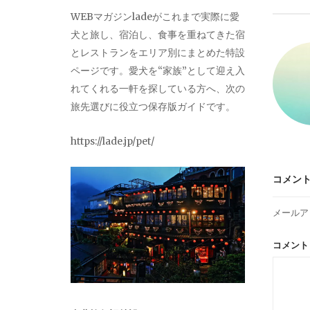
ビ
WEBマガジンladeがこれまで実際に愛
犬と旅し、宿泊し、食事を重ねてきた宿
ゲ
とレストランをエリア別にまとめた特設
ページです。愛犬を“家族”として迎え入
ー
れてくれる一軒を探している方へ、次の
旅先選びに役立つ保存版ガイドです。
シ
https://lade.jp/pet/
ョ
コメン
ン
メールア
コメン