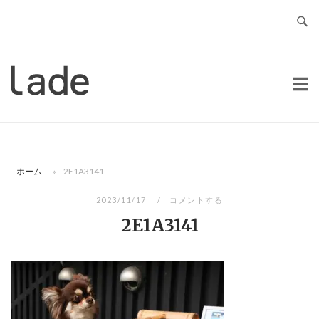
コ
ン
テ
ン
ホ
ツ
ー
へ
ム
ス
キ
ッ
ホーム
»
2E1A3141
プ
2023/11/17
コメントする
2E1A3141