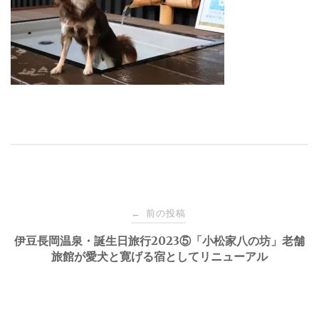
投
前の投稿
←
稿
伊豆長岡温泉・誕生日旅行2023⑤「小松家八の坊」老舗
旅館が愛犬と寛げる宿としてリニューアル
ナ