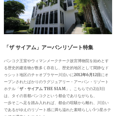
「ザ サイアム」アーバンリゾート特集
バンコク王室やウィマンメークチーク故宮博物院を始めとす
る歴史的建造物が数多く存在し、歴史的地区として閑静なド
ゥシット地区のチャオプラヤー川沿いに
2012年6月12日
にオ
ープンされたばかりのラグジュアリー・アーバン・リゾート
ホテル「
ザ・サイアム THE SIAM
」。こちらでの2泊3日
は、タイの首都バンコクという都会でありながらも、
一歩そこへ足を踏み入れれば、都会の喧騒から離れ、川沿い
であるがゆえのリゾート感に満ち溢れた素晴らしい5つ星ホテ