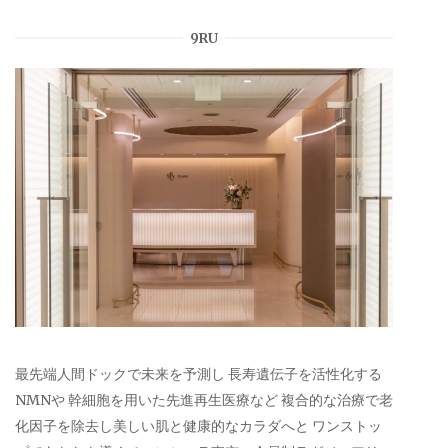
9RU
最先端人間ドックで未来を予測し 長寿遺伝子を活性化する
NMNや 幹細胞を用いた先進再生医療など 複合的な治療で老
化因子を除去し美しい肌と健康的なカラダへと ワンストッ