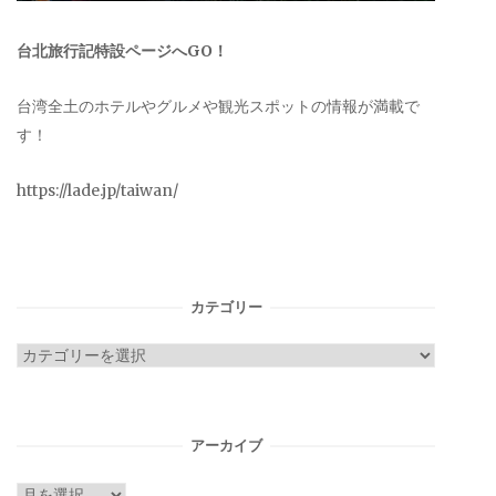
台北旅行記特設ページへGO！
台湾全土のホテルやグルメや観光スポットの情報が満載で
す！
https://lade.jp/taiwan/
カテゴリー
カ
テ
ゴ
リ
アーカイブ
ー
ア