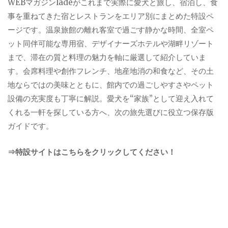
WEBマガジンladeがこれまで実際に愛犬と旅し、宿泊し、食
事を重ねてきた宿とレストランをエリア別にまとめた特設ペ
ージです。温泉旅館の離れ客室で過ごす静かな時間、全室ペ
ット同伴可能な専用宿、デザイナーズホテルや湖畔リゾート
まで、滞在の質と料理の魅力を軸に厳選して紹介していま
す。会席料理や創作フレンチ、地産地消の和食など、その土
地ならではの美味とともに、館内での過ごしやすさやペット
設備の充実度も丁寧に解説。愛犬を“家族”として迎え入れて
くれる一軒を探している方へ、次の旅先選びに役立つ保存版
ガイドです。
⇒特設サイトはこちらをクリックしてください！