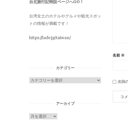
台北旅行記特設ページへGO！
台湾全土のホテルやグルメや観光スポッ
トの情報が満載です！
https://lade.jp/taiwan/
名前
※
カテゴリー
カ
次回
テ
ゴ
リ
アーカイブ
ー
ア
ー