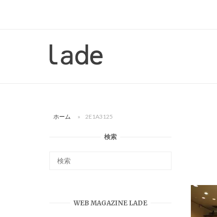
コ
ン
テ
ン
ホ
ツ
ー
へ
ム
ス
キ
ッ
ホーム
»
2E1A3125
プ
検索
WEB MAGAZINE LADE