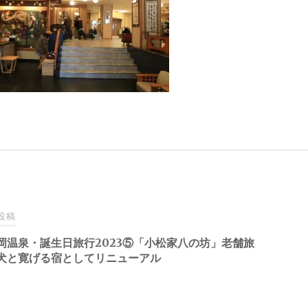
投稿
岡温泉・誕生日旅行2023⑤「小松家八の坊」老舗旅
犬と寛げる宿としてリニューアル