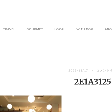
TRAVEL
GOURMET
LOCAL
WITH DOG
ABO
2023/11/17
コメント
2E1A3125