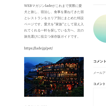
ビ
WEBマガジンladeがこれまで実際に愛
犬と旅し、宿泊し、食事を重ねてきた宿
ゲ
とレストランをエリア別にまとめた特設
ページです。愛犬を“家族”として迎え入
ー
れてくれる一軒を探している方へ、次の
旅先選びに役立つ保存版ガイドです。
シ
https://lade.jp/pet/
ョ
コメン
ン
メールア
コメン