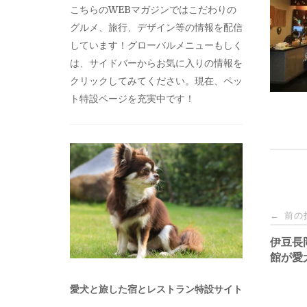
こちらのWEBマガジンではこだわりの
グルメ、旅行、デザイン等の情報を配信
しています！グローバルメニューもしく
は、サイドバーからお気に入りの情報を
クリックしてみてください。現在、ペッ
ト特設ページを充実中です！
投
前の
←
稿
伊豆長
館が愛
ナ
愛犬と旅した宿とレストラン特設サイト