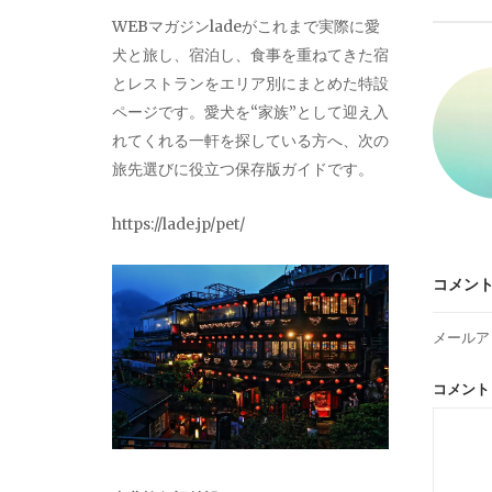
ビ
WEBマガジンladeがこれまで実際に愛
犬と旅し、宿泊し、食事を重ねてきた宿
ゲ
とレストランをエリア別にまとめた特設
ページです。愛犬を“家族”として迎え入
ー
れてくれる一軒を探している方へ、次の
旅先選びに役立つ保存版ガイドです。
シ
https://lade.jp/pet/
ョ
コメン
ン
メールア
コメン