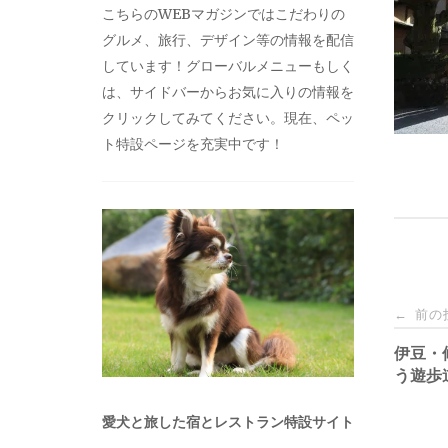
こちらのWEBマガジンではこだわりの
グルメ、旅行、デザイン等の情報を配信
しています！グローバルメニューもしく
は、サイドバーからお気に入りの情報を
クリックしてみてください。現在、ペッ
ト特設ページを充実中です！
投
前の
←
稿
伊豆・
う遊歩
ナ
愛犬と旅した宿とレストラン特設サイト