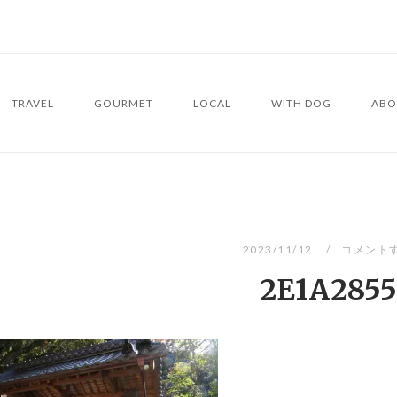
TRAVEL
GOURMET
LOCAL
WITH DOG
ABO
2023/11/12
コメント
2E1A2855