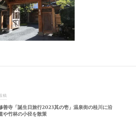
投稿
修善寺「誕生日旅行2023其の壱」温泉街の桂川に沿
道や竹林の小径を散策