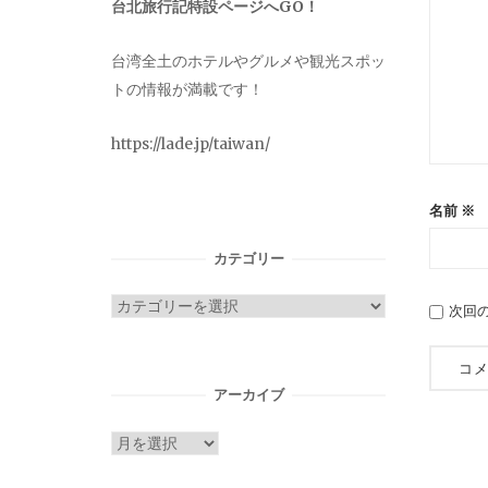
台北旅行記特設ページへGO！
台湾全土のホテルやグルメや観光スポッ
トの情報が満載です！
https://lade.jp/taiwan/
名前
※
カテゴリー
カ
次回
テ
ゴ
リ
アーカイブ
ー
ア
ー