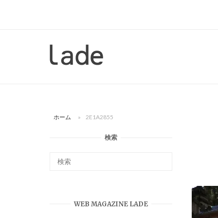
コ
ン
テ
ン
ホ
ツ
ー
へ
ム
ス
キ
ッ
ホーム
»
2E1A2855
プ
検索
WEB MAGAZINE LADE