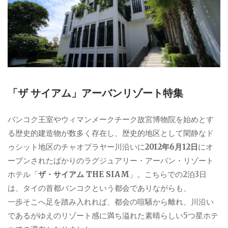
「ザ サイアム」アーバンリゾート特集
バンコク王室やウィマンメークチーク故宮博物院を始めとす
る歴史的建造物が数多く存在し、歴史的地区として閑静なド
ゥシット地区のチャオプラヤー川沿いに
2012年6月12日
にオ
ープンされたばかりのラグジュアリー・アーバン・リゾート
ホテル「
ザ・サイアム THE SIAM
」。こちらでの2泊3日
は、タイの首都バンコクという都会でありながらも、
一歩そこへ足を踏み入れれば、都会の喧騒から離れ、川沿い
であるがゆえのリゾート感に満ち溢れた素晴らしい5つ星ホテ