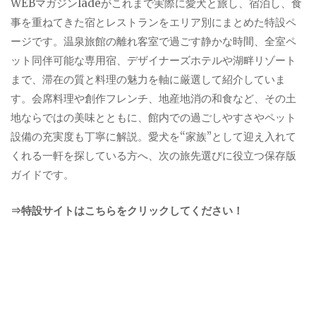
WEBマガジンladeがこれまで実際に愛犬と旅し、宿泊し、食
事を重ねてきた宿とレストランをエリア別にまとめた特設ペ
ージです。温泉旅館の離れ客室で過ごす静かな時間、全室ペ
ット同伴可能な専用宿、デザイナーズホテルや湖畔リゾート
まで、滞在の質と料理の魅力を軸に厳選して紹介していま
す。会席料理や創作フレンチ、地産地消の和食など、その土
地ならではの美味とともに、館内での過ごしやすさやペット
設備の充実度も丁寧に解説。愛犬を“家族”として迎え入れて
くれる一軒を探している方へ、次の旅先選びに役立つ保存版
ガイドです。
⇒特設サイトはこちらをクリックしてください！