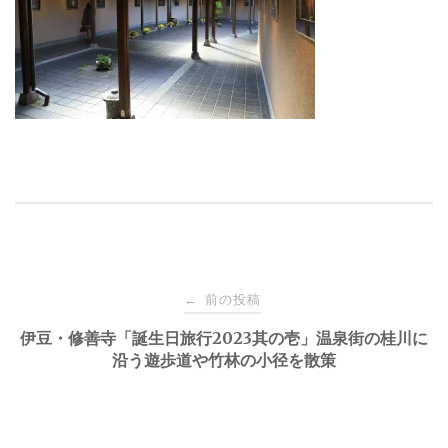
投
前の投稿
←
稿
伊豆・修善寺「誕生日旅行2023其の壱」温泉街の桂川に
沿う遊歩道や竹林の小径を散策
ナ