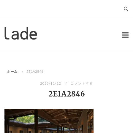
コ
ン
テ
ン
ホ
ツ
ー
へ
ム
ス
キ
ッ
ホーム
»
2E1A2846
プ
2023/11/12
コメントする
2E1A2846