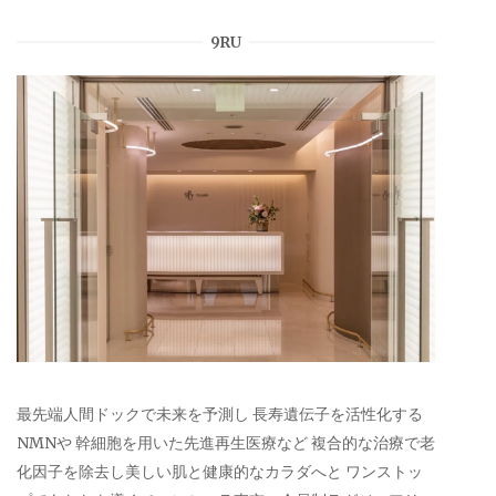
9RU
最先端人間ドックで未来を予測し 長寿遺伝子を活性化する
NMNや 幹細胞を用いた先進再生医療など 複合的な治療で老
化因子を除去し美しい肌と健康的なカラダへと ワンストッ