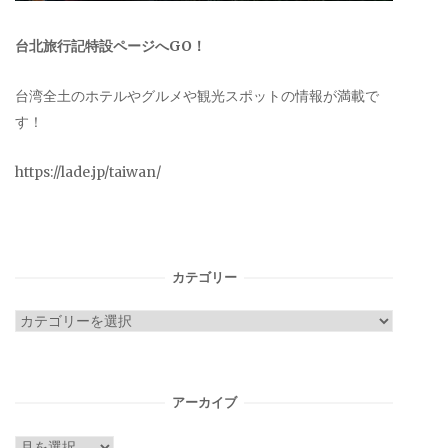
台北旅行記特設ページへGO！
台湾全土のホテルやグルメや観光スポットの情報が満載で
す！
https://lade.jp/taiwan/
カテゴリー
カ
テ
ゴ
リ
アーカイブ
ー
ア