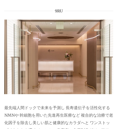
9RU
最先端人間ドックで未来を予測し 長寿遺伝子を活性化する
NMNや 幹細胞を用いた先進再生医療など 複合的な治療で老
化因子を除去し美しい肌と健康的なカラダへと ワンストッ