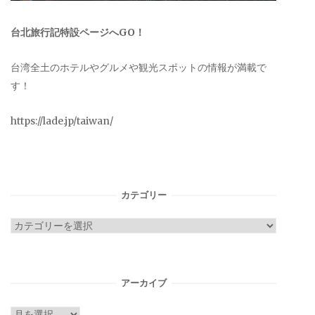
台北旅行記特設ページへGO！
台湾全土のホテルやグルメや観光スポットの情報が満載で
す！
https://lade.jp/taiwan/
カテゴリー
カ
テ
ゴ
リ
アーカイブ
ー
ア