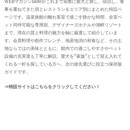
WEBマガジンladeがこれまで実際に愛犬と旅し、宿泊し、食
事を重ねてきた宿とレストランをエリア別にまとめた特設ペ
ージです。温泉旅館の離れ客室で過ごす静かな時間、全室ペ
ット同伴可能な専用宿、デザイナーズホテルや湖畔リゾート
まで、滞在の質と料理の魅力を軸に厳選して紹介していま
す。会席料理や創作フレンチ、地産地消の和食など、その土
地ならではの美味とともに、館内での過ごしやすさやペット
設備の充実度も丁寧に解説。愛犬を“家族”として迎え入れて
くれる一軒を探している方へ、次の旅先選びに役立つ保存版
ガイドです。
⇒特設サイトはこちらをクリックしてください！