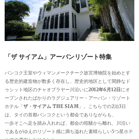
「ザ サイアム」アーバンリゾート特集
バンコク王室やウィマンメークチーク故宮博物院を始めとす
る歴史的建造物が数多く存在し、歴史的地区として閑静なド
ゥシット地区のチャオプラヤー川沿いに
2012年6月12日
にオ
ープンされたばかりのラグジュアリー・アーバン・リゾート
ホテル「
ザ・サイアム THE SIAM
」。こちらでの2泊3日
は、タイの首都バンコクという都会でありながらも、
一歩そこへ足を踏み入れれば、都会の喧騒から離れ、川沿い
であるがゆえのリゾート感に満ち溢れた素晴らしい5つ星ホテ