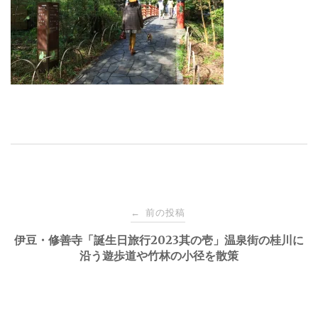
投
前の投稿
←
稿
伊豆・修善寺「誕生日旅行2023其の壱」温泉街の桂川に
沿う遊歩道や竹林の小径を散策
ナ