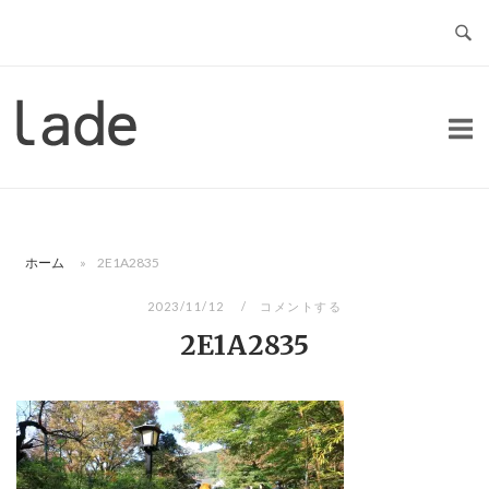
コ
ン
テ
ン
ホ
ツ
ー
へ
ム
ス
キ
ッ
ホーム
»
2E1A2835
プ
2023/11/12
コメントする
2E1A2835