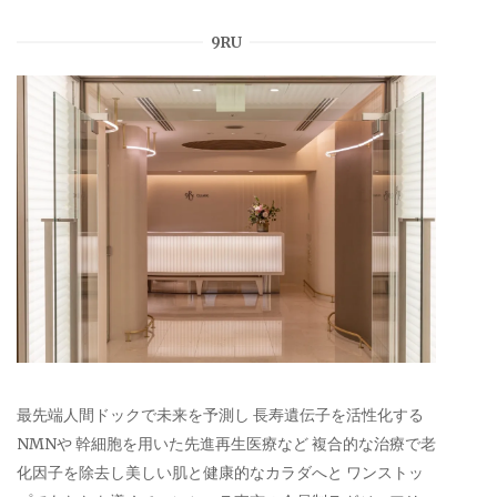
9RU
最先端人間ドックで未来を予測し 長寿遺伝子を活性化する
NMNや 幹細胞を用いた先進再生医療など 複合的な治療で老
化因子を除去し美しい肌と健康的なカラダへと ワンストッ