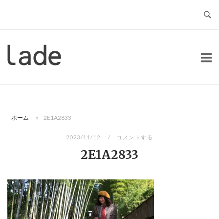
コ
ン
テ
ン
ホ
ツ
ー
へ
ム
ス
キ
ッ
ホーム
»
2E1A2833
プ
2023/11/12
コメントする
2E1A2833