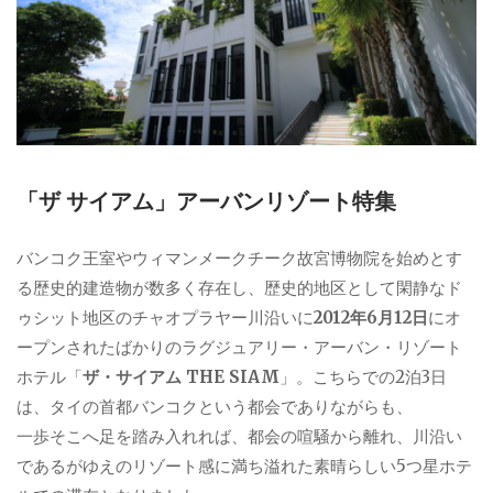
「ザ サイアム」アーバンリゾート特集
バンコク王室やウィマンメークチーク故宮博物院を始めとす
る歴史的建造物が数多く存在し、歴史的地区として閑静なド
ゥシット地区のチャオプラヤー川沿いに
2012年6月12日
にオ
ープンされたばかりのラグジュアリー・アーバン・リゾート
ホテル「
ザ・サイアム THE SIAM
」。こちらでの2泊3日
は、タイの首都バンコクという都会でありながらも、
一歩そこへ足を踏み入れれば、都会の喧騒から離れ、川沿い
であるがゆえのリゾート感に満ち溢れた素晴らしい5つ星ホテ