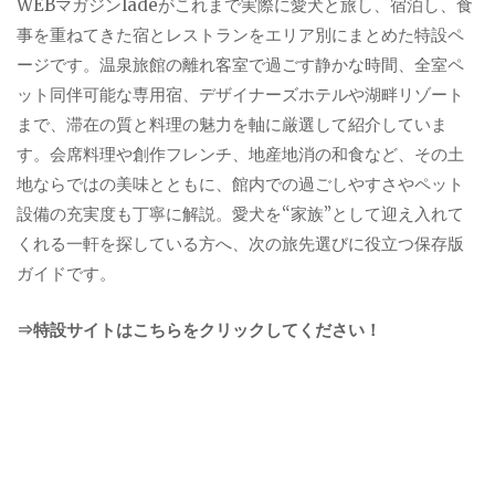
WEBマガジンladeがこれまで実際に愛犬と旅し、宿泊し、食
事を重ねてきた宿とレストランをエリア別にまとめた特設ペ
ージです。温泉旅館の離れ客室で過ごす静かな時間、全室ペ
ット同伴可能な専用宿、デザイナーズホテルや湖畔リゾート
まで、滞在の質と料理の魅力を軸に厳選して紹介していま
す。会席料理や創作フレンチ、地産地消の和食など、その土
地ならではの美味とともに、館内での過ごしやすさやペット
設備の充実度も丁寧に解説。愛犬を“家族”として迎え入れて
くれる一軒を探している方へ、次の旅先選びに役立つ保存版
ガイドです。
⇒特設サイトはこちらをクリックしてください！