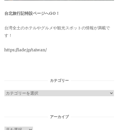
台北旅行記特設ページへGO！
台湾全土のホテルやグルメや観光スポットの情報が満載で
す！
https://lade.jp/taiwan/
カテゴリー
カ
テ
ゴ
リ
アーカイブ
ー
ア