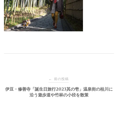
投
前の投稿
←
稿
伊豆・修善寺「誕生日旅行2023其の壱」温泉街の桂川に
沿う遊歩道や竹林の小径を散策
ナ