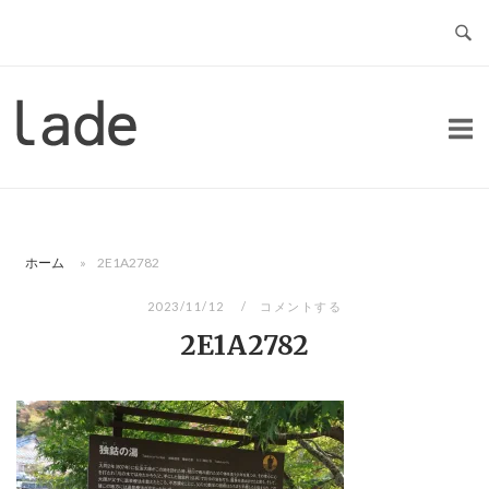
コ
ン
テ
ン
ホ
ツ
ー
へ
ム
ス
キ
ッ
ホーム
»
2E1A2782
プ
2023/11/12
コメントする
2E1A2782