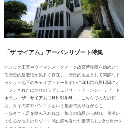
「ザ サイアム」アーバンリゾート特集
バンコク王室やウィマンメークチーク故宮博物院を始めとす
る歴史的建造物が数多く存在し、歴史的地区として閑静なド
ゥシット地区のチャオプラヤー川沿いに
2012年6月12日
にオ
ープンされたばかりのラグジュアリー・アーバン・リゾート
ホテル「
ザ・サイアム THE SIAM
」。こちらでの2泊3日
は、タイの首都バンコクという都会でありながらも、
一歩そこへ足を踏み入れれば、都会の喧騒から離れ、川沿い
であるがゆえのリゾート感に満ち溢れた素晴らしい5つ星ホテ