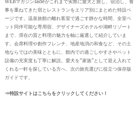
WEBマガジンladeがこれまで実際に愛犬と旅し、宿泊し、食
事を重ねてきた宿とレストランをエリア別にまとめた特設ペ
ージです。温泉旅館の離れ客室で過ごす静かな時間、全室ペ
ット同伴可能な専用宿、デザイナーズホテルや湖畔リゾート
まで、滞在の質と料理の魅力を軸に厳選して紹介していま
す。会席料理や創作フレンチ、地産地消の和食など、その土
地ならではの美味とともに、館内での過ごしやすさやペット
設備の充実度も丁寧に解説。愛犬を“家族”として迎え入れて
くれる一軒を探している方へ、次の旅先選びに役立つ保存版
ガイドです。
⇒特設サイトはこちらをクリックしてください！