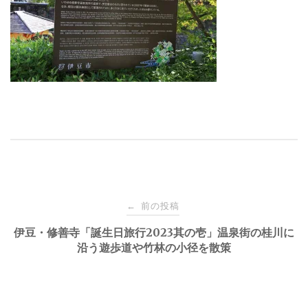
投
前の投稿
←
稿
伊豆・修善寺「誕生日旅行2023其の壱」温泉街の桂川に
沿う遊歩道や竹林の小径を散策
ナ