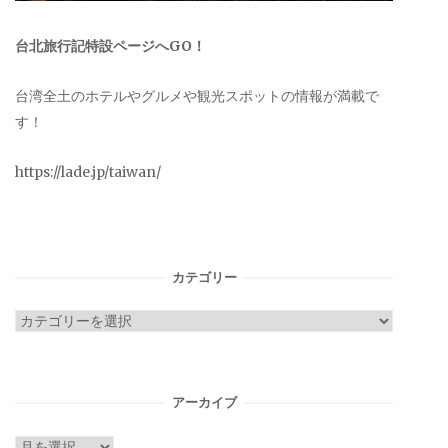
台北旅行記特設ページへGO！
台湾全土のホテルやグルメや観光スポットの情報が満載で
す！
https://lade.jp/taiwan/
カテゴリー
カ
テ
ゴ
リ
アーカイブ
ー
ア