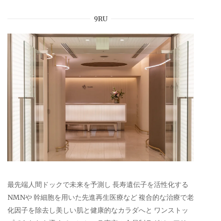
9RU
最先端人間ドックで未来を予測し 長寿遺伝子を活性化する
NMNや 幹細胞を用いた先進再生医療など 複合的な治療で老
化因子を除去し美しい肌と健康的なカラダへと ワンストッ