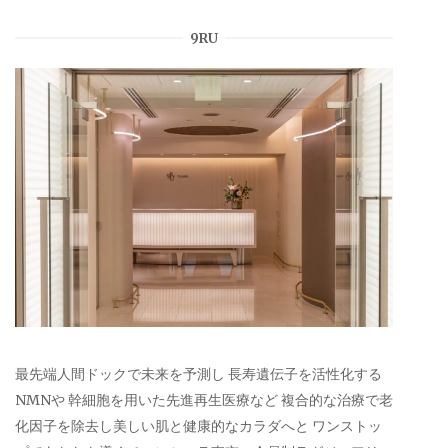
9RU
最先端人間ドックで未来を予測し 長寿遺伝子を活性化する
NMNや 幹細胞を用いた先進再生医療など 複合的な治療で老
化因子を除去し美しい肌と健康的なカラダへと ワンストッ