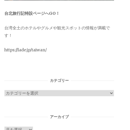
台北旅行記特設ページへGO！
台湾全土のホテルやグルメや観光スポットの情報が満載で
す！
https://lade.jp/taiwan/
カテゴリー
カ
テ
ゴ
リ
アーカイブ
ー
ア