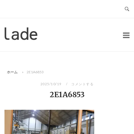
コ
ン
テ
ン
ホ
ツ
ー
へ
ム
ス
キ
ッ
ホーム
»
2E1A6853
プ
2025/10/19
コメントする
2E1A6853