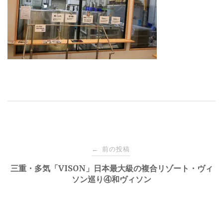
投
前の投稿
←
稿
三重・多気「VISON」日本最大級の複合リゾート・ヴィ
ソン巡り④和ヴィソン
ナ