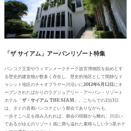
「ザ サイアム」アーバンリゾート特集
バンコク王室やウィマンメークチーク故宮博物院を始めとす
る歴史的建造物が数多く存在し、歴史的地区として閑静なド
ゥシット地区のチャオプラヤー川沿いに
2012年6月12日
にオ
ープンされたばかりのラグジュアリー・アーバン・リゾート
ホテル「
ザ・サイアム THE SIAM
」。こちらでの2泊3日
は、タイの首都バンコクという都会でありながらも、
一歩そこへ足を踏み入れれば、都会の喧騒から離れ、川沿い
であるがゆえのリゾート感に満ち溢れた素晴らしい5つ星ホテ