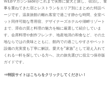
WEBマガジンladeがこれまで実際に愛犬と旅し、宿泊し、食
事を重ねてきた宿とレストランをエリア別にまとめた特設ペ
ージです。温泉旅館の離れ客室で過ごす静かな時間、全室ペ
ット同伴可能な専用宿、デザイナーズホテルや湖畔リゾート
まで、滞在の質と料理の魅力を軸に厳選して紹介していま
す。会席料理や創作フレンチ、地産地消の和食など、その土
地ならではの美味とともに、館内での過ごしやすさやペット
設備の充実度も丁寧に解説。愛犬を“家族”として迎え入れて
くれる一軒を探している方へ、次の旅先選びに役立つ保存版
ガイドです。
⇒特設サイトはこちらをクリックしてください！