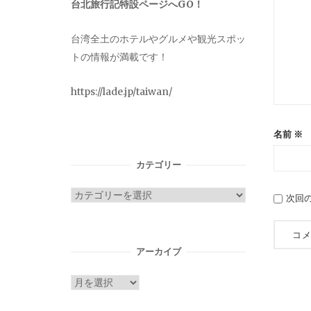
台北旅行記特設ページへGO！
台湾全土のホテルやグルメや観光スポッ
トの情報が満載です！
https://lade.jp/taiwan/
名前
※
カテゴリー
カ
次回
テ
ゴ
リ
アーカイブ
ー
ア
ー