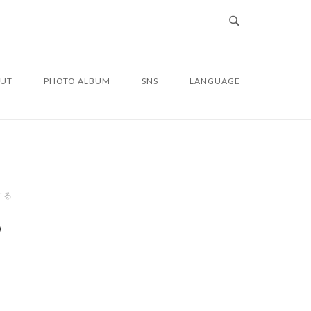
UT
PHOTO ALBUM
SNS
LANGUAGE
する
6