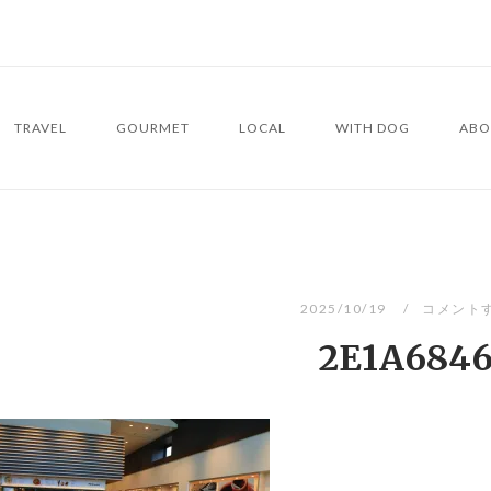
TRAVEL
GOURMET
LOCAL
WITH DOG
ABO
2025/10/19
コメント
2E1A684