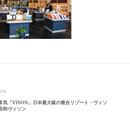
投稿
多気「VISON」日本最大級の複合リゾート・ヴィソ
④和ヴィソン