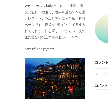
ビ
WEBマガジンladeがこれまで実際に愛
犬と旅し、宿泊し、食事を重ねてきた宿
ゲ
とレストランをエリア別にまとめた特設
ページです。愛犬を“家族”として迎え入
ー
れてくれる一軒を探している方へ、次の
旅先選びに役立つ保存版ガイドです。
シ
https://lade.jp/pet/
ョ
コメン
ン
メールア
コメン