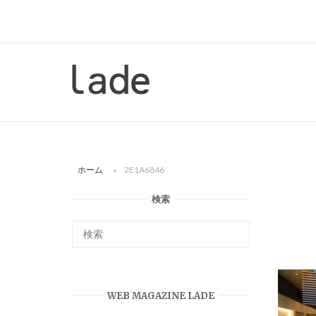
コ
ン
テ
ン
ホ
ツ
ー
へ
ム
ス
キ
ッ
ホーム
»
2E1A6846
プ
検索
WEB MAGAZINE LADE