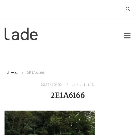
コ
ン
テ
ン
ホ
ツ
ー
へ
ム
ス
キ
ッ
ホーム
»
2E1A6166
プ
2025/10/09
コメントする
2E1A6166