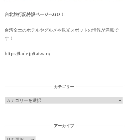
台北旅行記特設ページへGO！
台湾全土のホテルやグルメや観光スポットの情報が満載で
す！
https://lade.jp/taiwan/
カテゴリー
カ
テ
ゴ
リ
アーカイブ
ー
ア