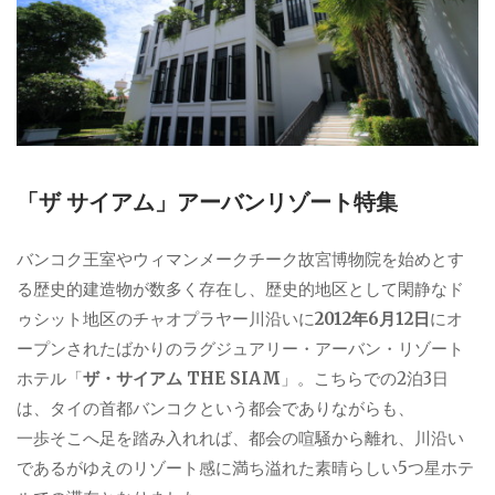
「ザ サイアム」アーバンリゾート特集
バンコク王室やウィマンメークチーク故宮博物院を始めとす
る歴史的建造物が数多く存在し、歴史的地区として閑静なド
ゥシット地区のチャオプラヤー川沿いに
2012年6月12日
にオ
ープンされたばかりのラグジュアリー・アーバン・リゾート
ホテル「
ザ・サイアム THE SIAM
」。こちらでの2泊3日
は、タイの首都バンコクという都会でありながらも、
一歩そこへ足を踏み入れれば、都会の喧騒から離れ、川沿い
であるがゆえのリゾート感に満ち溢れた素晴らしい5つ星ホテ