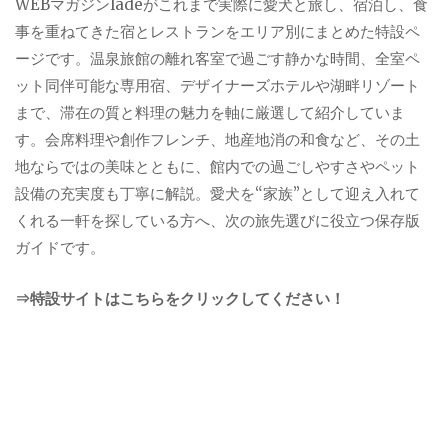
WEBマガジンladeがこれまで実際に愛犬と旅し、宿泊し、食
事を重ねてきた宿とレストランをエリア別にまとめた特設ペ
ージです。温泉旅館の離れ客室で過ごす静かな時間、全室ペ
ット同伴可能な専用宿、デザイナーズホテルや湖畔リゾート
まで、滞在の質と料理の魅力を軸に厳選して紹介していま
す。会席料理や創作フレンチ、地産地消の和食など、その土
地ならではの美味とともに、館内での過ごしやすさやペット
設備の充実度も丁寧に解説。愛犬を“家族”として迎え入れて
くれる一軒を探している方へ、次の旅先選びに役立つ保存版
ガイドです。
⇒特設サイトはこちらをクリックしてください！