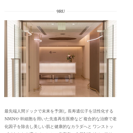
9RU
最先端人間ドックで未来を予測し 長寿遺伝子を活性化する
NMNや 幹細胞を用いた先進再生医療など 複合的な治療で老
化因子を除去し美しい肌と健康的なカラダへと ワンストッ