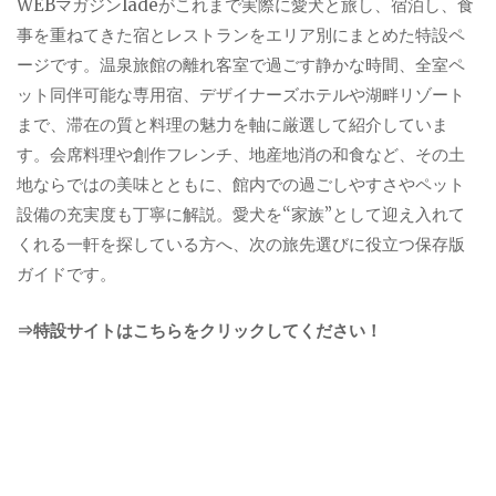
WEBマガジンladeがこれまで実際に愛犬と旅し、宿泊し、食
事を重ねてきた宿とレストランをエリア別にまとめた特設ペ
ージです。温泉旅館の離れ客室で過ごす静かな時間、全室ペ
ット同伴可能な専用宿、デザイナーズホテルや湖畔リゾート
まで、滞在の質と料理の魅力を軸に厳選して紹介していま
す。会席料理や創作フレンチ、地産地消の和食など、その土
地ならではの美味とともに、館内での過ごしやすさやペット
設備の充実度も丁寧に解説。愛犬を“家族”として迎え入れて
くれる一軒を探している方へ、次の旅先選びに役立つ保存版
ガイドです。
⇒特設サイトはこちらをクリックしてください！