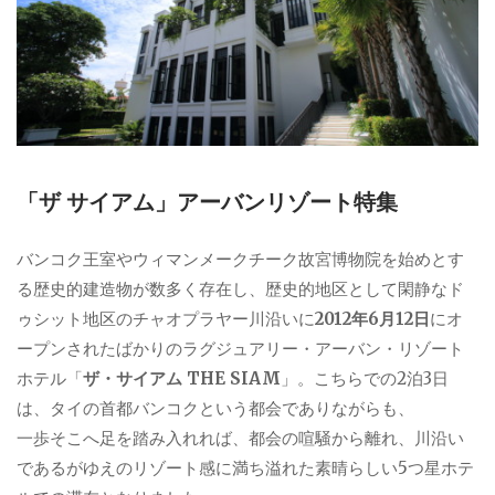
「ザ サイアム」アーバンリゾート特集
バンコク王室やウィマンメークチーク故宮博物院を始めとす
る歴史的建造物が数多く存在し、歴史的地区として閑静なド
ゥシット地区のチャオプラヤー川沿いに
2012年6月12日
にオ
ープンされたばかりのラグジュアリー・アーバン・リゾート
ホテル「
ザ・サイアム THE SIAM
」。こちらでの2泊3日
は、タイの首都バンコクという都会でありながらも、
一歩そこへ足を踏み入れれば、都会の喧騒から離れ、川沿い
であるがゆえのリゾート感に満ち溢れた素晴らしい5つ星ホテ