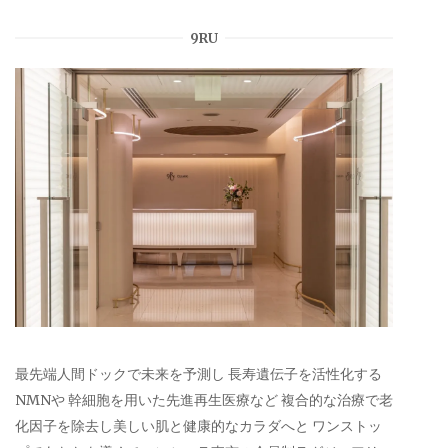
9RU
最先端人間ドックで未来を予測し 長寿遺伝子を活性化する
NMNや 幹細胞を用いた先進再生医療など 複合的な治療で老
化因子を除去し美しい肌と健康的なカラダへと ワンストッ