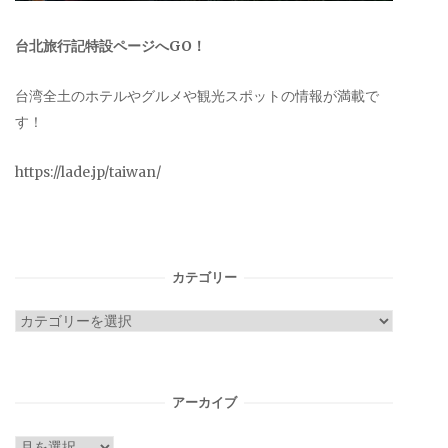
台北旅行記特設ページへGO！
台湾全土のホテルやグルメや観光スポットの情報が満載で
す！
https://lade.jp/taiwan/
カテゴリー
カ
テ
ゴ
リ
アーカイブ
ー
ア