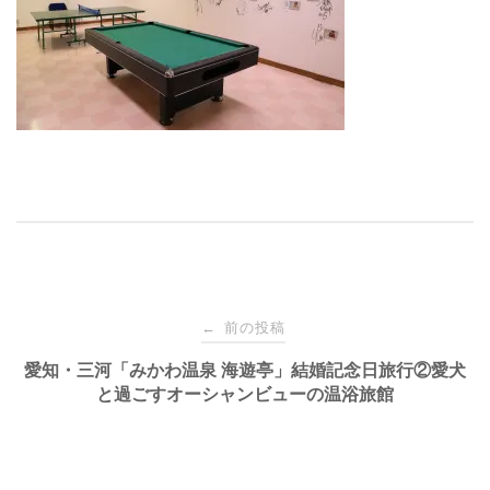
投
前の投稿
←
稿
愛知・三河「みかわ温泉 海遊亭」結婚記念日旅行②愛犬
と過ごすオーシャンビューの温浴旅館
ナ