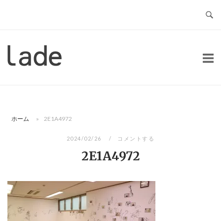
コ
ン
テ
ン
ホ
ツ
ー
へ
ム
ス
キ
ッ
ホーム
»
2E1A4972
プ
2024/02/26
コメントする
2E1A4972