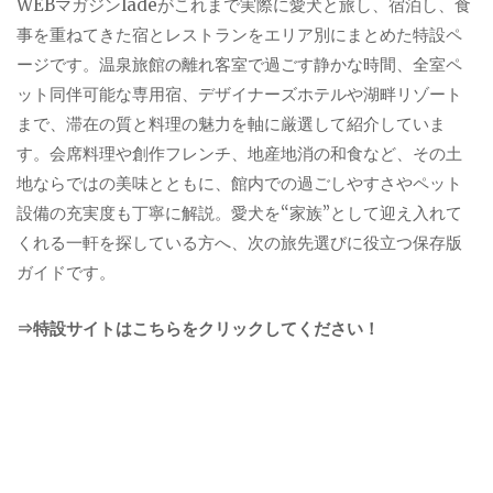
WEBマガジンladeがこれまで実際に愛犬と旅し、宿泊し、食
事を重ねてきた宿とレストランをエリア別にまとめた特設ペ
ージです。温泉旅館の離れ客室で過ごす静かな時間、全室ペ
ット同伴可能な専用宿、デザイナーズホテルや湖畔リゾート
まで、滞在の質と料理の魅力を軸に厳選して紹介していま
す。会席料理や創作フレンチ、地産地消の和食など、その土
地ならではの美味とともに、館内での過ごしやすさやペット
設備の充実度も丁寧に解説。愛犬を“家族”として迎え入れて
くれる一軒を探している方へ、次の旅先選びに役立つ保存版
ガイドです。
⇒特設サイトはこちらをクリックしてください！