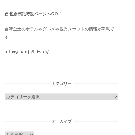
台北旅行記特設ページへGO！
台湾全土のホテルやグルメや観光スポットの情報が満載で
す！
https://lade.jp/taiwan/
カテゴリー
カ
テ
ゴ
リ
アーカイブ
ー
ア