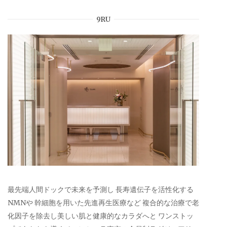
9RU
最先端人間ドックで未来を予測し 長寿遺伝子を活性化する
NMNや 幹細胞を用いた先進再生医療など 複合的な治療で老
化因子を除去し美しい肌と健康的なカラダへと ワンストッ