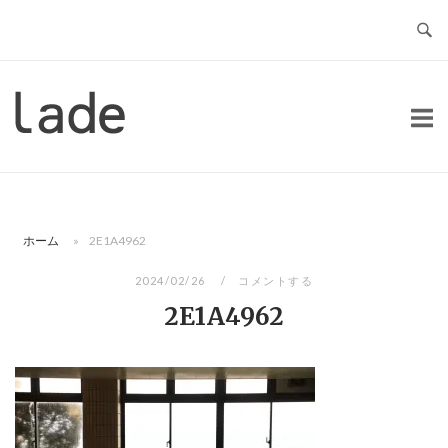
コ
ン
テ
ン
ホ
ツ
ー
へ
ム
ス
キ
ッ
ホーム
»
2E1A4962
プ
2024/02/26
コメントする
2E1A4962