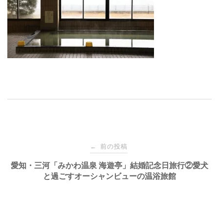
投
前の投稿
←
稿
愛知・三河「みかわ温泉 海遊亭」結婚記念日旅行②愛犬
と過ごすオーシャンビューの温浴旅館
ナ