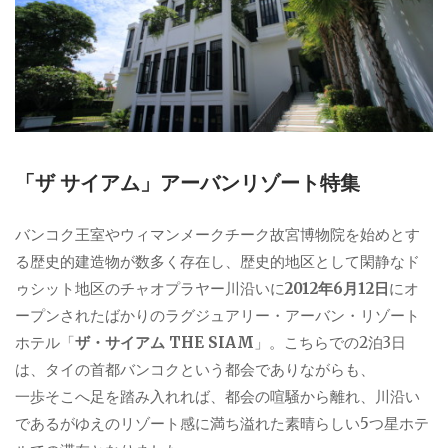
「ザ サイアム」アーバンリゾート特集
バンコク王室やウィマンメークチーク故宮博物院を始めとす
る歴史的建造物が数多く存在し、歴史的地区として閑静なド
ゥシット地区のチャオプラヤー川沿いに
2012年6月12日
にオ
ープンされたばかりのラグジュアリー・アーバン・リゾート
ホテル「
ザ・サイアム THE SIAM
」。こちらでの2泊3日
は、タイの首都バンコクという都会でありながらも、
一歩そこへ足を踏み入れれば、都会の喧騒から離れ、川沿い
であるがゆえのリゾート感に満ち溢れた素晴らしい5つ星ホテ